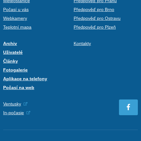
Meteostanice
Předpověď pro Prahu
Počasí u vás
Předpověď pro Brno
Webkamery
Předpověď pro Ostravu
Teplotní mapa
Předpověď pro Plzeň
Archiv
Kontakty
Uživatelé
Články
Fotogalerie
Aplikace na telefony
Počasí na web
Ventusky
In-počasie