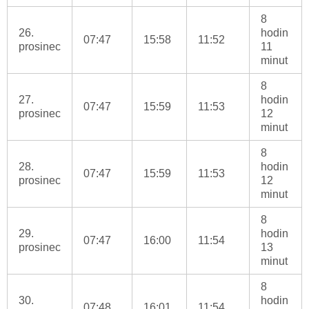
8
26.
hodin
07:47
15:58
11:52
prosinec
11
minut
8
27.
hodin
07:47
15:59
11:53
prosinec
12
minut
8
28.
hodin
07:47
15:59
11:53
prosinec
12
minut
8
29.
hodin
07:47
16:00
11:54
prosinec
13
minut
8
30.
hodin
07:48
16:01
11:54