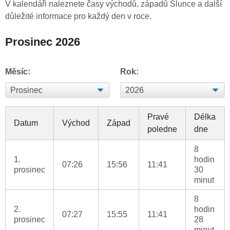
V kalendáři naleznete časy východů, západů Slunce a další
důležité informace pro každý den v roce.
Prosinec 2026
Měsíc:
Rok:
Pravé
Délka
Datum
Východ
Západ
poledne
dne
8
1.
hodin
07:26
15:56
11:41
prosinec
30
minut
8
2.
hodin
07:27
15:55
11:41
prosinec
28
minut