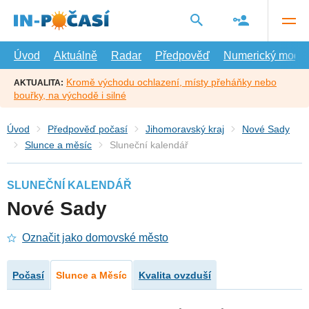
Přejít
na
hlavní
obsah
Úvod
Aktuálně
Radar
Předpověď
Numerický model
Kromě východu ochlazení, místy přeháňky nebo
AKTUALITA:
bouřky, na východě i silné
Úvod
Předpověď počasí
Jihomoravský kraj
Nové Sady
Slunce a měsíc
Sluneční kalendář
SLUNEČNÍ KALENDÁŘ
Nové Sady
Označit jako domovské město
Počasí
Slunce a Měsíc
Kvalita ovzduší