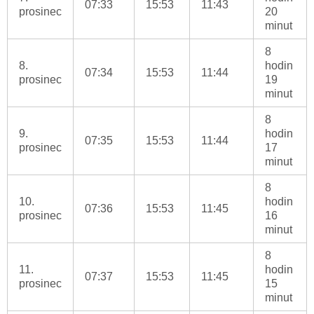
07:33
15:53
11:43
prosinec
20
minut
8
8.
hodin
07:34
15:53
11:44
prosinec
19
minut
8
9.
hodin
07:35
15:53
11:44
prosinec
17
minut
8
10.
hodin
07:36
15:53
11:45
prosinec
16
minut
8
11.
hodin
07:37
15:53
11:45
prosinec
15
minut