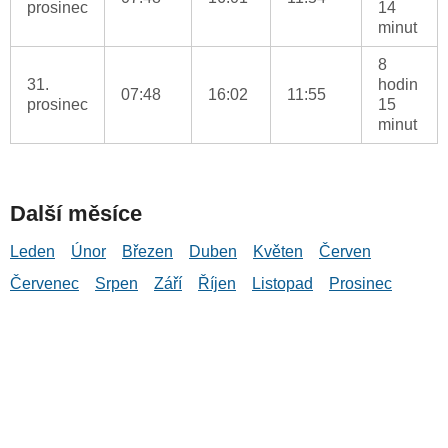
prosinec
14
minut
8
31.
hodin
07:48
16:02
11:55
prosinec
15
minut
Další měsíce
Leden
Únor
Březen
Duben
Květen
Červen
Červenec
Srpen
Září
Říjen
Listopad
Prosinec