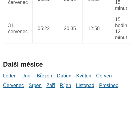
červenec
15
minut
15
31.
hodin
05:22
20:35
12:58
červenec
12
minut
Další měsíce
Leden
Únor
Březen
Duben
Květen
Červen
Červenec
Srpen
Září
Říjen
Listopad
Prosinec