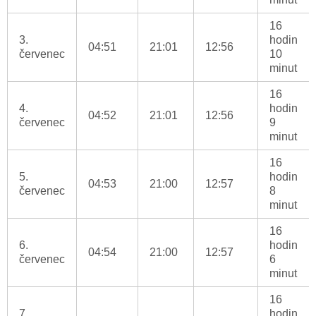
16
3.
hodin
04:51
21:01
12:56
červenec
10
minut
16
4.
hodin
04:52
21:01
12:56
červenec
9
minut
16
5.
hodin
04:53
21:00
12:57
červenec
8
minut
16
6.
hodin
04:54
21:00
12:57
červenec
6
minut
16
7.
hodin