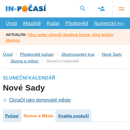
Přejít
na
hlavní
obsah
Úvod
Aktuálně
Radar
Předpověď
Numerický model
Vlnu veder přeruší studená fronta, zítra teploty
AKTUALITA:
klesnou
Úvod
Předpověď počasí
Jihomoravský kraj
Nové Sady
Slunce a měsíc
Sluneční kalendář
SLUNEČNÍ KALENDÁŘ
Nové Sady
Označit jako domovské město
Počasí
Slunce a Měsíc
Kvalita ovzduší