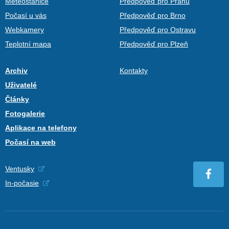
Meteostanice
Předpověď pro Prahu
Počasí u vás
Předpověď pro Brno
Webkamery
Předpověď pro Ostravu
Teplotní mapa
Předpověď pro Plzeň
Archiv
Kontakty
Uživatelé
Články
Fotogalerie
Aplikace na telefony
Počasí na web
Ventusky
In-počasie