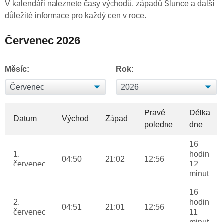
V kalendáři naleznete časy východů, západů Slunce a další
důležité informace pro každý den v roce.
Červenec 2026
Měsíc:
Rok:
Pravé
Délka
Datum
Východ
Západ
poledne
dne
16
1.
hodin
04:50
21:02
12:56
červenec
12
minut
16
2.
hodin
04:51
21:01
12:56
červenec
11
minut