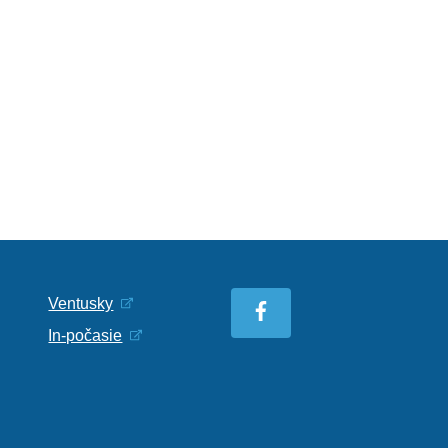
Ventusky
In-počasie