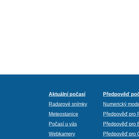
Aktuální počasí
Předpověď poč
Radarové snímky
Numerický mode
Meteostanice
Předpověď pro 
Počasí u vás
Předpověď pro 
Webkamery
Předpověď pro 