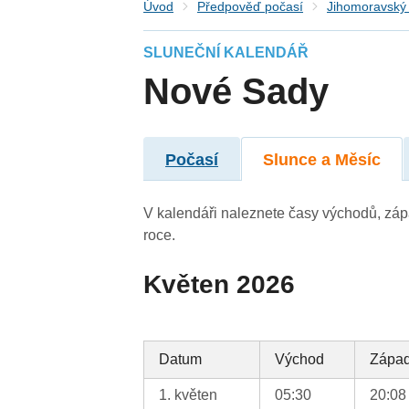
Úvod
Předpověď počasí
Jihomoravský 
SLUNEČNÍ KALENDÁŘ
Nové Sady
Počasí
Slunce a Měsíc
V kalendáři naleznete časy východů, záp
roce.
Květen 2026
Datum
Východ
Zápa
1. květen
05:30
20:08