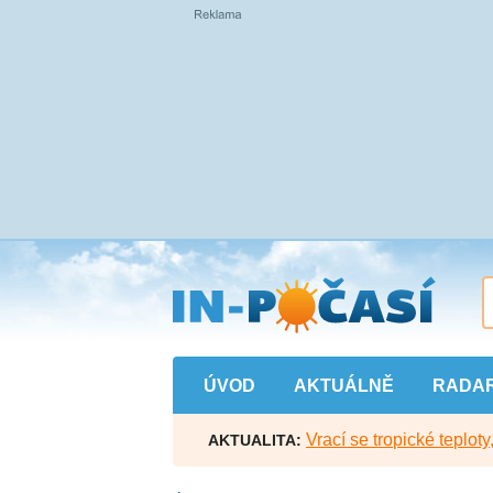
Přejít
na
hlavní
obsah
ÚVOD
AKTUÁLNĚ
RADA
Vrací se tropické teploty
AKTUALITA: