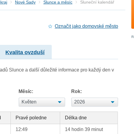
kraj
Nové Sady
Slunce a měsíc
Sluneční kalendář
Označit jako domovské město
Kvalita ovzduší
adů Slunce a další důležité informace pro každý den v
Měsíc:
Rok:
d
Pravé poledne
Délka dne
12:49
14 hodin 39 minut