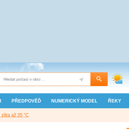
R
PŘEDPOVĚĎ
NUMERICKÝ
MODEL
ŘEKY
, zítra až 35 °C