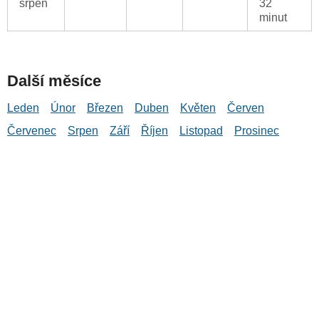
srpen
32
minut
Další měsíce
Leden
Únor
Březen
Duben
Květen
Červen
Červenec
Srpen
Září
Říjen
Listopad
Prosinec