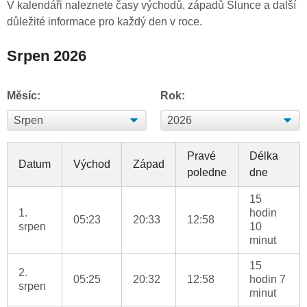
V kalendáři naleznete časy východů, západů Slunce a další
důležité informace pro každý den v roce.
Srpen 2026
Měsíc:
Rok:
Pravé
Délka
Datum
Východ
Západ
poledne
dne
15
1.
hodin
05:23
20:33
12:58
srpen
10
minut
15
2.
05:25
20:32
12:58
hodin 7
srpen
minut