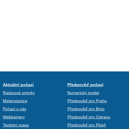
Aktuální počasí
Předpověď počasí
Radarové snímky
Numerický model
Meteostanice
Předpověď pro Prahu
Počasí u vás
Předpověď pro Brno
Webkamery
Předpověď pro Ostravu
Teplotní mapa
Předpověď pro Plzeň