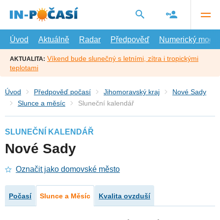
Přejít
na
hlavní
obsah
Úvod
Aktuálně
Radar
Předpověď
Numerický model
Víkend bude slunečný s letními, zítra i tropickými
AKTUALITA:
teplotami
Úvod
Předpověď počasí
Jihomoravský kraj
Nové Sady
Slunce a měsíc
Sluneční kalendář
SLUNEČNÍ KALENDÁŘ
Nové Sady
Označit jako domovské město
Počasí
Slunce a Měsíc
Kvalita ovzduší