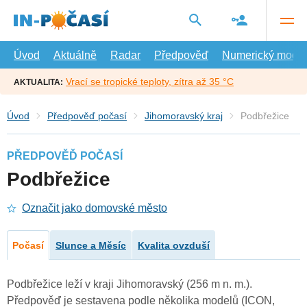
Přejít
na
hlavní
obsah
Úvod
Aktuálně
Radar
Předpověď
Numerický model
Vrací se tropické teploty, zítra až 35 °C
AKTUALITA:
Úvod
Předpověď počasí
Jihomoravský kraj
Podbřežice
PŘEDPOVĚĎ POČASÍ
Podbřežice
Označit jako domovské město
Počasí
Slunce a Měsíc
Kvalita ovzduší
Podbřežice leží v kraji Jihomoravský (256 m n. m.).
Předpověď je sestavena podle několika modelů (ICON,