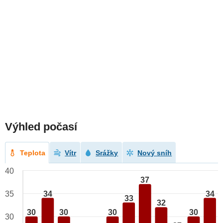
Výhled počasí
Teplota
Vítr
Srážky
Nový sníh
40
37
34
34
35
33
32
30
30
30
30
30