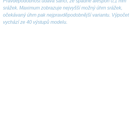
Pravděpodobnost udává šanci, že spadne alespoň 0,1 mm
srážek. Maximum zobrazuje nejvyšší možný úhrn srážek,
očekávaný úhrn pak nejpravděpodobnější variantu. Výpočet
vychází ze 40 výstupů modelu.