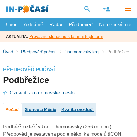
Přejít
na
hlavní
obsah
Úvod
Aktuálně
Radar
Předpověď
Numerický model
Převážně slunečno s letními teplotami
AKTUALITA:
Úvod
Předpověď počasí
Jihomoravský kraj
Podbřežice
PŘEDPOVĚĎ POČASÍ
Podbřežice
Označit jako domovské město
Počasí
Slunce a Měsíc
Kvalita ovzduší
Podbřežice leží v kraji Jihomoravský (256 m n. m.).
Předpověď je sestavena podle několika modelů (ICON,