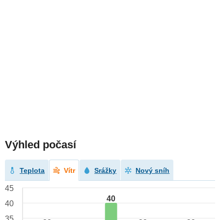
Výhled počasí
Teplota
Vítr
Srážky
Nový sníh
45
40
40
35