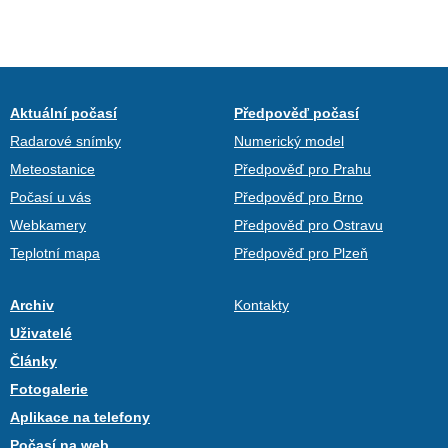
Aktuální počasí
Předpověď počasí
Radarové snímky
Numerický model
Meteostanice
Předpověď pro Prahu
Počasí u vás
Předpověď pro Brno
Webkamery
Předpověď pro Ostravu
Teplotní mapa
Předpověď pro Plzeň
Archiv
Kontakty
Uživatelé
Články
Fotogalerie
Aplikace na telefony
Počasí na web