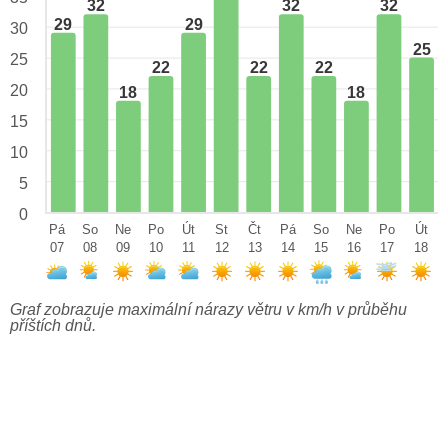
32
32
32
29
29
30
25
25
22
22
22
20
18
18
15
10
5
0
Pá
So
Ne
Po
Út
St
Čt
Pá
So
Ne
Po
Út
07
08
09
10
11
12
13
14
15
16
17
18
Graf zobrazuje maximální nárazy větru v km/h v průběhu
příštích dnů.