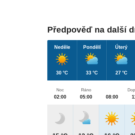
Předpověď na další 
Neděle
Pondělí
Úterý
30 °C
33 °C
27 °C
Noc
Ráno
Dop
02:00
05:00
08:00
1