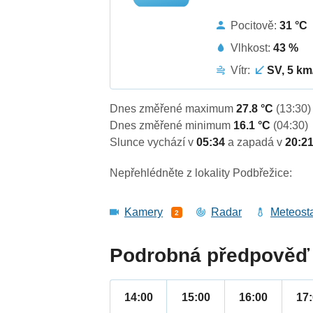
Pocitově:
31 °C
Vlhkost:
43 %
Vítr:
SV, 5 km
Dnes změřené maximum
27.8 °C
(13:30)
Dnes změřené minimum
16.1 °C
(04:30)
Slunce vychází v
05:34
a zapadá v
20:2
Nepřehlédněte z lokality Podbřežice:
Kamery
Radar
Meteost
2
Podrobná předpověď 
14:00
15:00
16:00
17