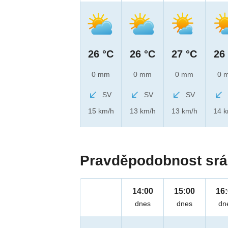
26 °C
26 °C
27 °C
26
0 mm
0 mm
0 mm
0 
SV
SV
SV
15 km/h
13 km/h
13 km/h
14 
Pravděpodobnost srá
14:00
15:00
16
dnes
dnes
dn