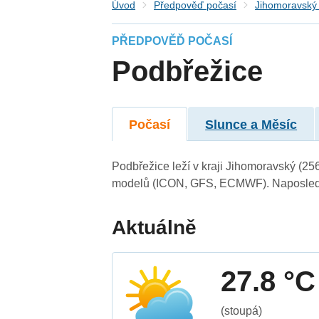
Úvod
Předpověď počasí
Jihomoravský 
PŘEDPOVĚĎ POČASÍ
Podbřežice
Počasí
Slunce a Měsíc
Podbřežice leží v kraji Jihomoravský (25
modelů (ICON, GFS, ECMWF). Naposledy 
Aktuálně
27.8 °C
(stoupá)