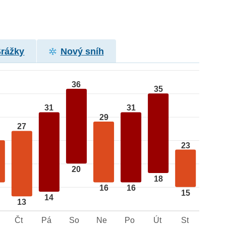
Srážky
Nový sníh
36
35
31
31
29
27
23
20
18
16
16
15
14
13
Čt
Pá
So
Ne
Po
Út
St