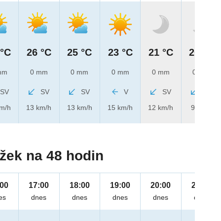
 °C
26 °C
25 °C
23 °C
21 °C
20 °C
mm
0 mm
0 mm
0 mm
0 mm
0 mm
SV
SV
SV
V
SV
SV
km/h
13 km/h
13 km/h
15 km/h
12 km/h
9 km/h
žek na 48 hodin
:00
17:00
18:00
19:00
20:00
21:00
es
dnes
dnes
dnes
dnes
dnes