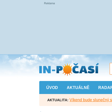
Přejít
na
hlavní
obsah
ÚVOD
AKTUÁLNĚ
RADA
Víkend bude slunečný s l
AKTUALITA: