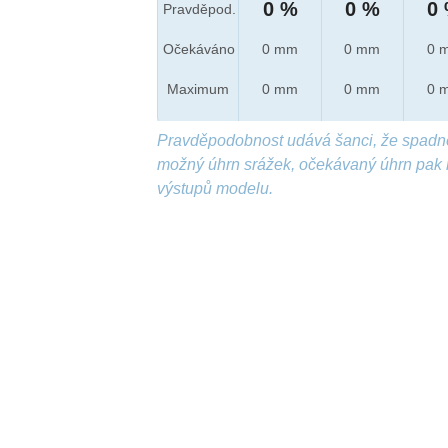
0 %
0 %
0
Pravděpod.
Očekáváno
0 mm
0 mm
0 
Maximum
0 mm
0 mm
0 
Pravděpodobnost udává šanci, že spadn
možný úhrn srážek, očekávaný úhrn pak 
výstupů modelu.