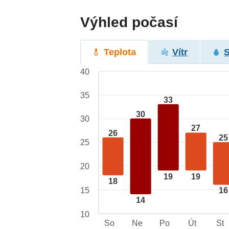
Výhled počasí
Teplota
Vítr
40
35
33
30
30
27
26
25
25
20
19
19
18
15
16
14
10
So
Ne
Po
Út
St