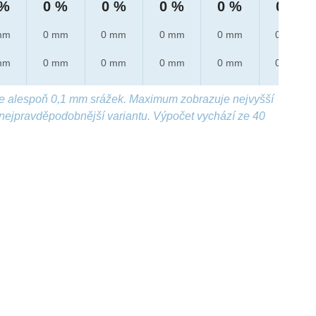
 %
0 %
0 %
0 %
0 %
0 %
mm
0 mm
0 mm
0 mm
0 mm
0 mm
mm
0 mm
0 mm
0 mm
0 mm
0 mm
e alespoň 0,1 mm srážek. Maximum zobrazuje nejvyšší
nejpravděpodobnější variantu. Výpočet vychází ze 40