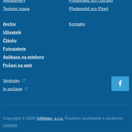
Webkamery
Předpověď pro Ostravu
Teplotní mapa
Předpověď pro Plzeň
Archiv
Kontakty
Uživatelé
Články
Fotogalerie
Aplikace na telefony
Počasí na web
Ventusky
In-počasie
Copyright © 2026
InMeteo, s.r.o.
Použitím souhlasíte s uložením
cookies
.