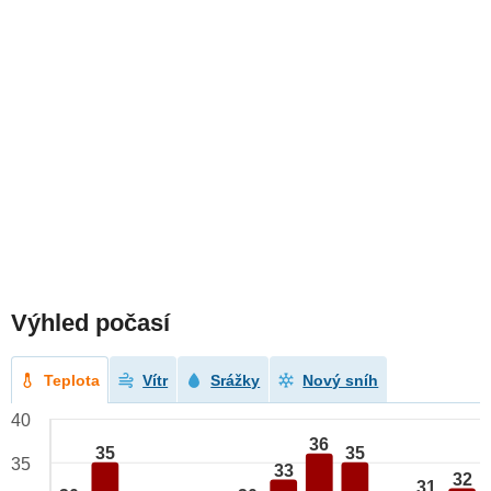
Výhled počasí
Teplota
Vítr
Srážky
Nový sníh
40
36
35
35
35
33
32
31