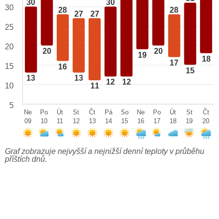
30
30
30
28
28
27
27
25
20
20
20
19
18
17
15
16
15
13
13
12
12
10
11
5
Ne
Po
Út
St
Čt
Pá
So
Ne
Po
Út
St
Čt
09
10
11
12
13
14
15
16
17
18
19
20
Graf zobrazuje nejvyšší a nejnižší denní teploty v průběhu
příštích dnů.