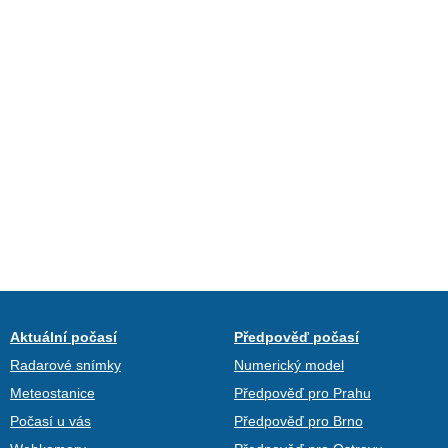
Aktuální počasí
Předpověď počasí
Radarové snímky
Numerický model
Meteostanice
Předpověď pro Prahu
Počasí u vás
Předpověď pro Brno