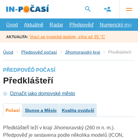
Přejít
na
hlavní
obsah
Úvod
Aktuálně
Radar
Předpověď
Numerický model
Vrací se tropické teploty, zítra až 35 °C
AKTUALITA:
Úvod
Předpověď počasí
Jihomoravský kraj
Předklášteří
PŘEDPOVĚĎ POČASÍ
Předklášteří
Označit jako domovské město
Počasí
Slunce a Měsíc
Kvalita ovzduší
Předklášteří leží v kraji Jihomoravský (260 m n. m.).
Předpověď je sestavena podle několika modelů (ICON,