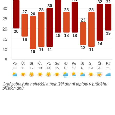
32
32
30
30
28
28
28
27
26
25
23
20
20
19
18
18
18
15
16
14
12
10
11
11
11
10
5
Po
Út
St
Čt
Pá
So
Ne
Po
Út
St
Čt
Pá
10
11
12
13
14
15
16
17
18
19
20
21
Graf zobrazuje nejvyšší a nejnižší denní teploty v průběhu
příštích dnů.