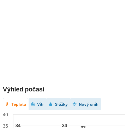
Výhled počasí
Teplota
Vítr
Srážky
Nový sníh
40
34
34
35
33