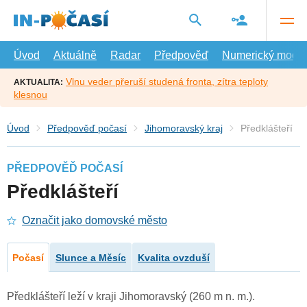
Přejít
na
hlavní
obsah
Úvod
Aktuálně
Radar
Předpověď
Numerický model
Vlnu veder přeruší studená fronta, zítra teploty
AKTUALITA:
klesnou
Úvod
Předpověď počasí
Jihomoravský kraj
Předklášteří
PŘEDPOVĚĎ POČASÍ
Předklášteří
Označit jako domovské město
Počasí
Slunce a Měsíc
Kvalita ovzduší
Předklášteří leží v kraji Jihomoravský (260 m n. m.).