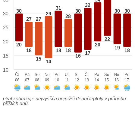
32
31
30
30
30
30
29
30
28
27
27
25
22
20
20
20
19
18
18
18
18
17
15
16
15
14
10
Čt
Pá
So
Ne
Po
Út
St
Čt
Pá
So
Ne
Po
06
07
08
09
10
11
12
13
14
15
16
17
Graf zobrazuje nejvyšší a nejnižší denní teploty v průběhu
příštích dnů.