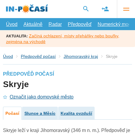
Přejít
na
hlavní
obsah
Úvod
Aktuálně
Radar
Předpověď
Numerický model
Začíná ochlazení, místy přeháňky nebo bouřky,
AKTUALITA:
zejména na východě
Úvod
Předpověď počasí
Jihomoravský kraj
Skryje
PŘEDPOVĚĎ POČASÍ
Skryje
Označit jako domovské město
Počasí
Slunce a Měsíc
Kvalita ovzduší
Skryje leží v kraji Jihomoravský (346 m n. m.). Předpověď je