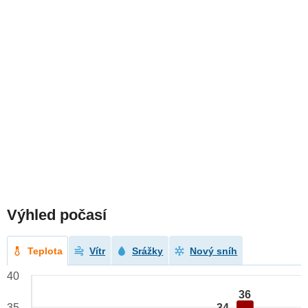
Výhled počasí
Teplota
Vítr
Srážky
Nový sníh
40
36
34
35