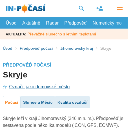
Přejít
na
hlavní
obsah
Úvod
Aktuálně
Radar
Předpověď
Numerický model
Převážně slunečno s letními teplotami
AKTUALITA:
Úvod
Předpověď počasí
Jihomoravský kraj
Skryje
PŘEDPOVĚĎ POČASÍ
Skryje
Označit jako domovské město
Počasí
Slunce a Měsíc
Kvalita ovzduší
Skryje leží v kraji Jihomoravský (346 m n. m.). Předpověď je
sestavena podle několika modelů (ICON, GFS, ECMWF).