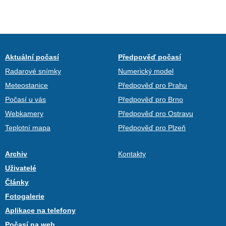
Aktuální počasí
Předpověď počasí
Radarové snímky
Numerický model
Meteostanice
Předpověď pro Prahu
Počasí u vás
Předpověď pro Brno
Webkamery
Předpověď pro Ostravu
Teplotní mapa
Předpověď pro Plzeň
Archiv
Kontakty
Uživatelé
Články
Fotogalerie
Aplikace na telefony
Počasí na web