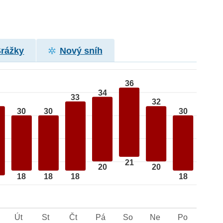
Srážky
Nový sníh
36
34
33
32
30
30
30
21
20
20
18
18
18
18
Út
St
Čt
Pá
So
Ne
Po