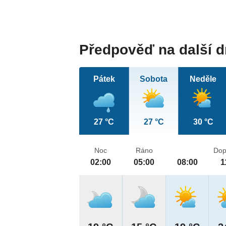
Předpověď na další 
Pátek
Sobota
Neděle
27 °C
27 °C
30 °C
Noc
Ráno
Dop
02:00
05:00
08:00
1