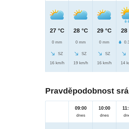
27 °C
28 °C
29 °C
28
0 mm
0 mm
0 mm
0.
SZ
SZ
SZ
16 km/h
19 km/h
16 km/h
14 
Pravděpodobnost srá
09:00
10:00
11
dnes
dnes
dn