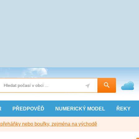
R
PŘEDPOVĚĎ
NUMERICKÝ
MODEL
ŘEKY
y přeháňky nebo bouřky, zejména na východě