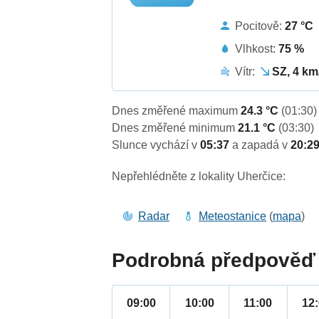
Pocitově:
27 °C
Vlhkost:
75 %
Vítr:
SZ, 4 km
Dnes změřené maximum
24.3 °C
(01:30)
Dnes změřené minimum
21.1 °C
(03:30)
Slunce vychází v
05:37
a zapadá v
20:2
Nepřehlédněte z lokality Uherčice:
Radar
Meteostanice
(
mapa
)
Podrobná předpověď 
09:00
10:00
11:00
12