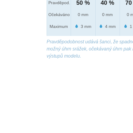
50 %
40 %
70
Pravděpod.
Očekáváno
0 mm
0 mm
0 
Maximum
3 mm
4 mm
1
Pravděpodobnost udává šanci, že spadn
možný úhrn srážek, očekávaný úhrn pak 
výstupů modelu.