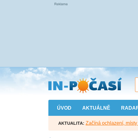
Přejít
na
hlavní
obsah
ÚVOD
AKTUÁLNĚ
RADA
Začíná ochlazení, míst
AKTUALITA: