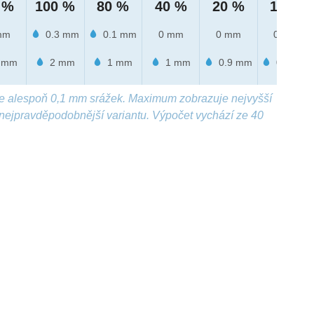
 %
100 %
80 %
40 %
20 %
10 %
mm
0.3 mm
0.1 mm
0 mm
0 mm
0 mm
 mm
2 mm
1 mm
1 mm
0.9 mm
0.9 mm
e alespoň 0,1 mm srážek. Maximum zobrazuje nejvyšší
nejpravděpodobnější variantu. Výpočet vychází ze 40