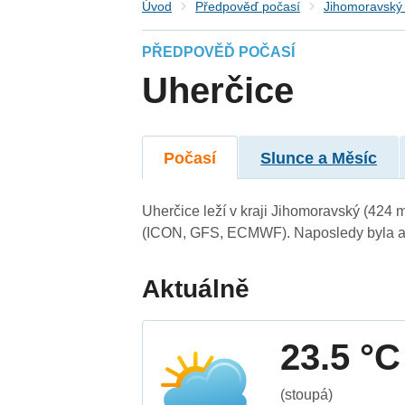
Úvod
Předpověď počasí
Jihomoravský 
PŘEDPOVĚĎ POČASÍ
Uherčice
Počasí
Slunce a Měsíc
Uherčice leží v kraji Jihomoravský (424 
(ICON, GFS, ECMWF). Naposledy byla ak
Aktuálně
23.5 °C
(stoupá)