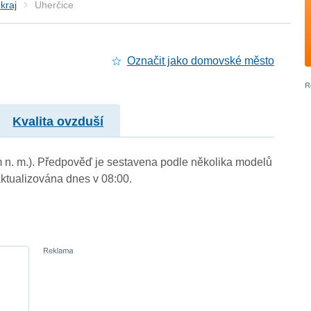
kraj
Uherčice
Označit jako domovské město
Kvalita ovzduší
m n. m.). Předpověď je sestavena podle několika modelů
tualizována dnes v 08:00.