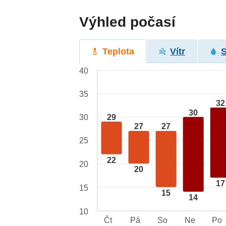
Výhled počasí
Teplota
Vítr
40
35
32
30
29
30
27
27
25
22
20
20
17
15
15
14
10
Čt
Pá
So
Ne
Po