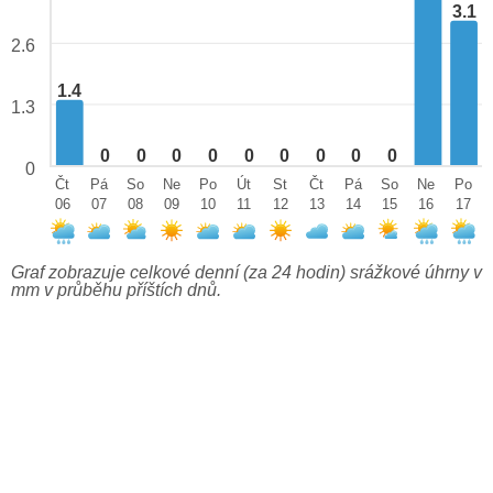
3.1
2.6
1.4
1.3
0
0
0
0
0
0
0
0
0
0
Čt
Pá
So
Ne
Po
Út
St
Čt
Pá
So
Ne
Po
06
07
08
09
10
11
12
13
14
15
16
17
Graf zobrazuje celkové denní (za 24 hodin) srážkové úhrny v
mm v průběhu příštích dnů.