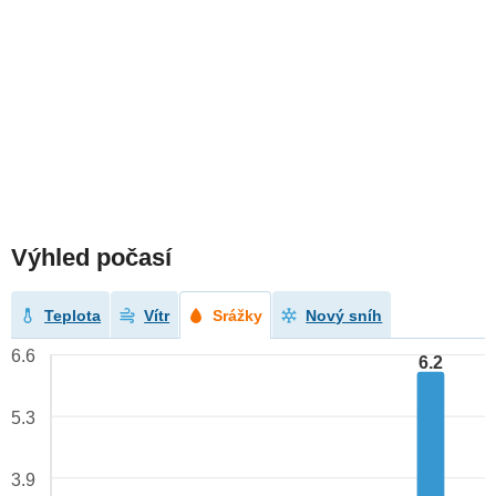
Výhled počasí
Teplota
Vítr
Srážky
Nový sníh
6.6
6.2
5.3
3.9