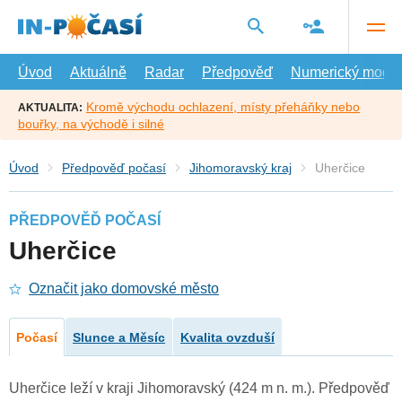
Přejít
na
hlavní
obsah
Úvod
Aktuálně
Radar
Předpověď
Numerický model
Kromě východu ochlazení, místy přeháňky nebo
AKTUALITA:
bouřky, na východě i silné
Úvod
Předpověď počasí
Jihomoravský kraj
Uherčice
PŘEDPOVĚĎ POČASÍ
Uherčice
Označit jako domovské město
Počasí
Slunce a Měsíc
Kvalita ovzduší
Uherčice leží v kraji Jihomoravský (424 m n. m.). Předpověď