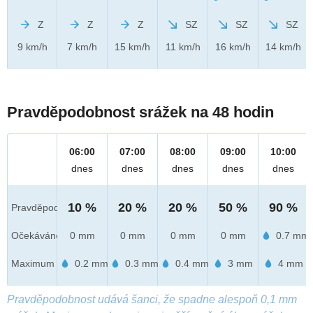
Z
Z
Z
SZ
SZ
SZ
9 km/h
7 km/h
15 km/h
11 km/h
16 km/h
14 km/h
Pravděpodobnost srážek na 48 hodin
06:00
07:00
08:00
09:00
10:00
dnes
dnes
dnes
dnes
dnes
10 %
20 %
20 %
50 %
90 %
Pravděpod.
Očekáváno
0 mm
0 mm
0 mm
0 mm
0.7 mm
Maximum
0.2 mm
0.3 mm
0.4 mm
3 mm
4 mm
Pravděpodobnost udává šanci, že spadne alespoň 0,1 mm