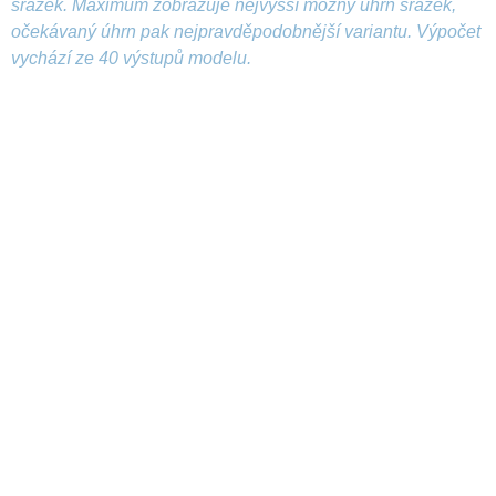
srážek. Maximum zobrazuje nejvyšší možný úhrn srážek,
očekávaný úhrn pak nejpravděpodobnější variantu. Výpočet
vychází ze 40 výstupů modelu.