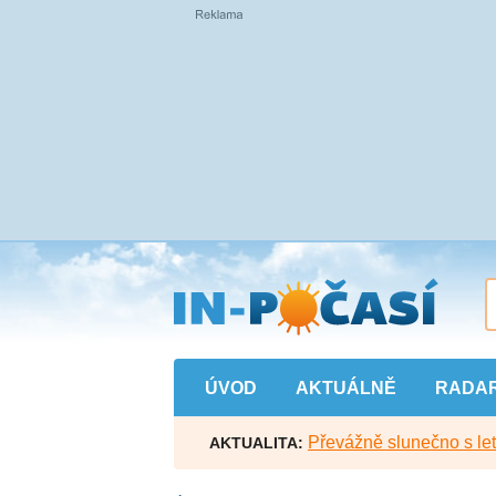
Přejít
na
hlavní
obsah
ÚVOD
AKTUÁLNĚ
RADA
Převážně slunečno s let
AKTUALITA: