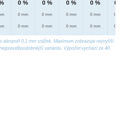
 %
0 %
0 %
0 %
0 %
0 %
mm
0 mm
0 mm
0 mm
0 mm
0 mm
mm
0 mm
0 mm
0 mm
0 mm
0 mm
e alespoň 0,1 mm srážek. Maximum zobrazuje nejvyšší
nejpravděpodobnější variantu. Výpočet vychází ze 40