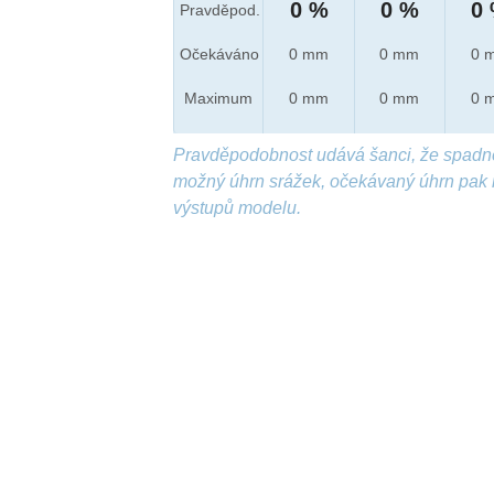
0 %
0 %
0
Pravděpod.
Očekáváno
0 mm
0 mm
0 
Maximum
0 mm
0 mm
0 
Pravděpodobnost udává šanci, že spadn
možný úhrn srážek, očekávaný úhrn pak 
výstupů modelu.