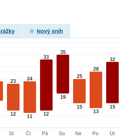
Srážky
Nový sníh
35
33
32
28
25
24
23
19
15
15
13
12
12
11
St
Čt
Pá
So
Ne
Po
Út