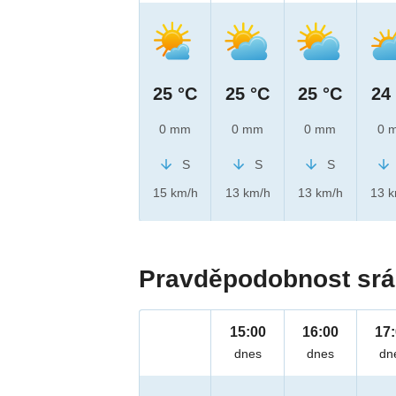
25 °C
25 °C
25 °C
24
0 mm
0 mm
0 mm
0 
S
S
S
15 km/h
13 km/h
13 km/h
13 
Pravděpodobnost srá
15:00
16:00
17
dnes
dnes
dn