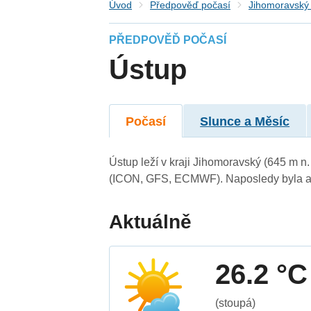
Úvod
Předpověď počasí
Jihomoravský 
PŘEDPOVĚĎ POČASÍ
Ústup
Počasí
Slunce a Měsíc
Ústup leží v kraji Jihomoravský (645 m n
(ICON, GFS, ECMWF). Naposledy byla ak
Aktuálně
26.2 °C
(stoupá)