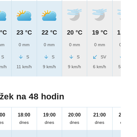
 °C
23 °C
22 °C
20 °C
19 °C
18 °C
mm
0 mm
0 mm
0 mm
0 mm
0 mm
S
S
S
S
SV
S
km/h
11 km/h
9 km/h
9 km/h
6 km/h
5 km/h
žek na 48 hodin
:00
18:00
19:00
20:00
21:00
22:00
es
dnes
dnes
dnes
dnes
dnes