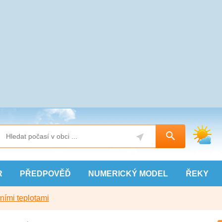
R
PŘEDPOVĚĎ
NUMERICKÝ
MODEL
ŘEKY
ními teplotami