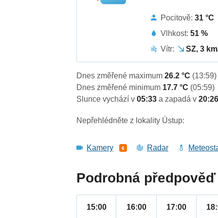
Pocitově:
31 °C
Vlhkost:
51 %
Vítr:
SZ, 3 km
Dnes změřené maximum
26.2 °C
(13:59)
Dnes změřené minimum
17.7 °C
(05:59)
Slunce vychází v
05:33
a zapadá v
20:2
Nepřehlédněte z lokality Ústup:
Kamery
Radar
Meteost
6
Podrobná předpověď 
15:00
16:00
17:00
18