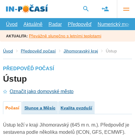
Přejít
na
hlavní
obsah
Úvod
Aktuálně
Radar
Předpověď
Numerický model
Převážně slunečno s letními teplotami
AKTUALITA:
Úvod
Předpověď počasí
Jihomoravský kraj
Ústup
PŘEDPOVĚĎ POČASÍ
Ústup
Označit jako domovské město
Počasí
Slunce a Měsíc
Kvalita ovzduší
Ústup leží v kraji Jihomoravský (645 m n. m.). Předpověď je
sestavena podle několika modelů (ICON, GFS, ECMWF).