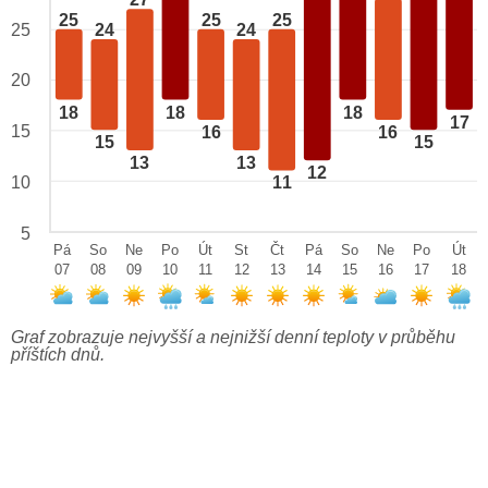
27
25
25
25
24
24
25
20
18
18
18
17
15
16
16
15
15
13
13
12
10
11
5
Pá
So
Ne
Po
Út
St
Čt
Pá
So
Ne
Po
Út
07
08
09
10
11
12
13
14
15
16
17
18
Graf zobrazuje nejvyšší a nejnižší denní teploty v průběhu
příštích dnů.