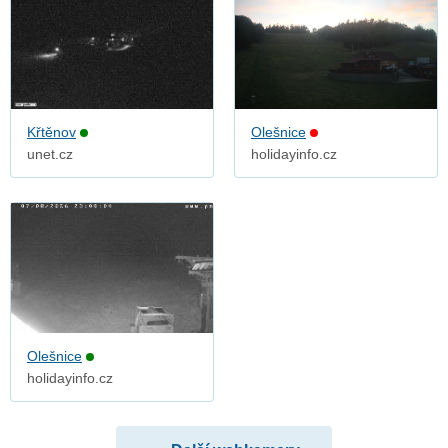
Křtěnov
Olešnice
unet.cz
holidayinfo.cz
Olešnice
holidayinfo.cz