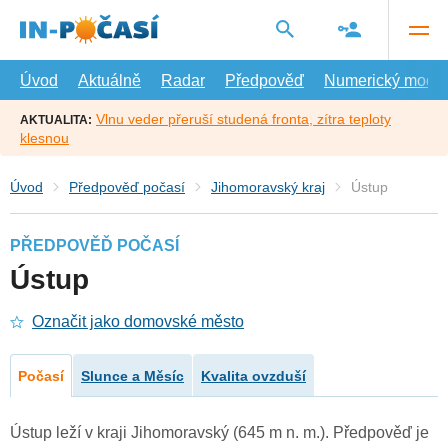
Přejít
na
hlavní
obsah
Úvod
Aktuálně
Radar
Předpověď
Numerický model
Vlnu veder přeruší studená fronta, zítra teploty
AKTUALITA:
klesnou
Úvod
Předpověď počasí
Jihomoravský kraj
Ústup
PŘEDPOVĚĎ POČASÍ
Ústup
Označit jako domovské město
Počasí
Slunce a Měsíc
Kvalita ovzduší
Ústup leží v kraji Jihomoravský (645 m n. m.). Předpověď je