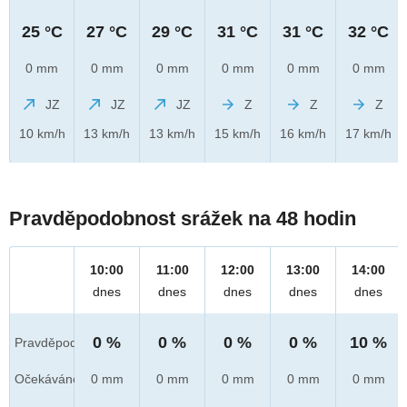
25 °C
27 °C
29 °C
31 °C
31 °C
32 °C
0 mm
0 mm
0 mm
0 mm
0 mm
0 mm
JZ
JZ
JZ
Z
Z
Z
10 km/h
13 km/h
13 km/h
15 km/h
16 km/h
17 km/h
Pravděpodobnost srážek na 48 hodin
10:00
11:00
12:00
13:00
14:00
dnes
dnes
dnes
dnes
dnes
0 %
0 %
0 %
0 %
10 %
Pravděpod.
Očekáváno
0 mm
0 mm
0 mm
0 mm
0 mm