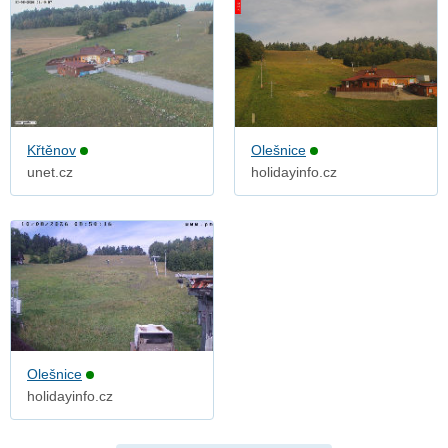
Křtěnov
Olešnice
unet.cz
holidayinfo.cz
Olešnice
holidayinfo.cz