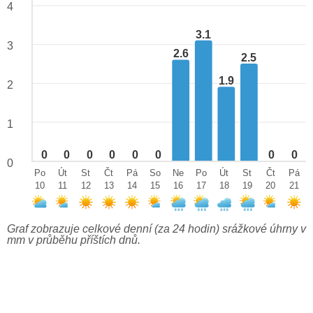
4
3.1
3
2.6
2.5
1.9
2
1
0
0
0
0
0
0
0
0
0
Po
Út
St
Čt
Pá
So
Ne
Po
Út
St
Čt
Pá
10
11
12
13
14
15
16
17
18
19
20
21
Graf zobrazuje celkové denní (za 24 hodin) srážkové úhrny v
mm v průběhu příštích dnů.