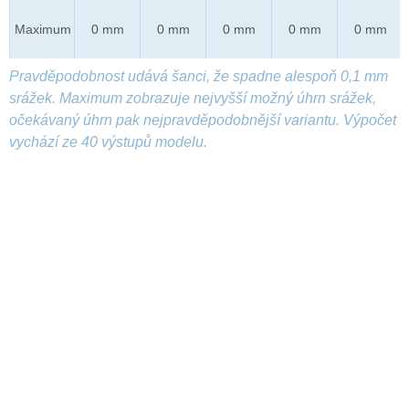
Maximum
0 mm
0 mm
0 mm
0 mm
0 mm
Pravděpodobnost udává šanci, že spadne alespoň 0,1 mm
srážek. Maximum zobrazuje nejvyšší možný úhrn srážek,
očekávaný úhrn pak nejpravděpodobnější variantu. Výpočet
vychází ze 40 výstupů modelu.