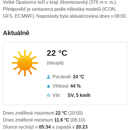
Velké Opatovice leží v kraji Jihomoravský (376 m n. m.).
Předpověď je sestavena podle několika modelů (ICON,
GFS, ECMWF). Naposledy byla aktualizována dnes v 08:00.
Aktuálně
22 °C
(stoupá)
Pocitově:
24 °C
Vlhkost:
44 %
Vítr:
SV, 5 km/h
Dnes změřené maximum
22 °C
(10:00)
Dnes změřené minimum
11.6 °C
(06:10)
Slunce vychází v
05:34
a zapadá v
20:23