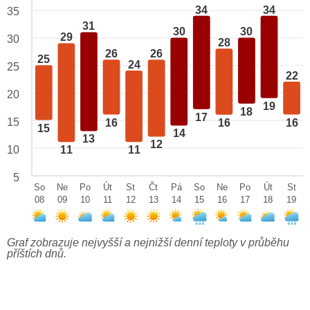
34
34
35
31
30
30
29
30
28
26
26
25
24
25
22
20
19
18
17
15
16
16
16
15
14
13
12
10
11
11
5
So
Ne
Po
Út
St
Čt
Pá
So
Ne
Po
Út
St
08
09
10
11
12
13
14
15
16
17
18
19
Graf zobrazuje nejvyšší a nejnižší denní teploty v průběhu
příštích dnů.