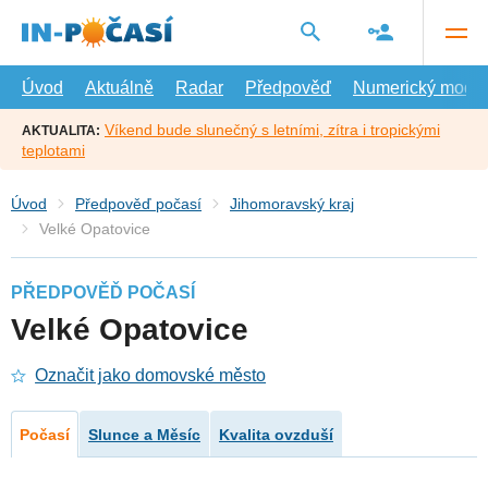
Přejít
na
hlavní
obsah
Úvod
Aktuálně
Radar
Předpověď
Numerický model
Víkend bude slunečný s letními, zítra i tropickými
AKTUALITA:
teplotami
Úvod
Předpověď počasí
Jihomoravský kraj
Velké Opatovice
PŘEDPOVĚĎ POČASÍ
Velké Opatovice
Označit jako domovské město
Počasí
Slunce a Měsíc
Kvalita ovzduší