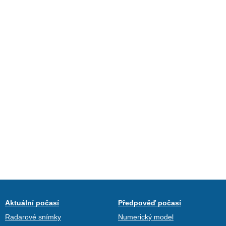
Aktuální počasí
Předpověď počasí
Radarové snímky
Numerický model