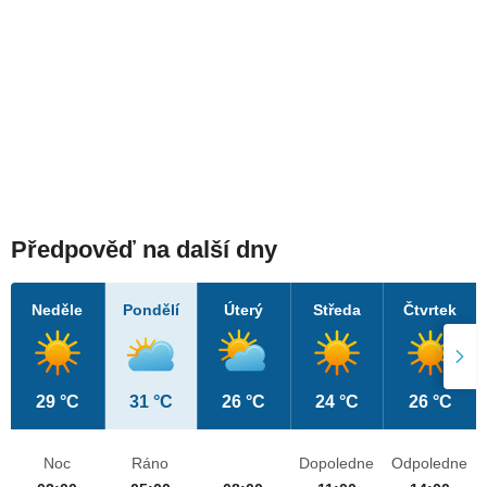
Předpověď na další dny
Neděle
Pondělí
Úterý
Středa
Čtvrtek
29 °C
31 °C
26 °C
24 °C
26 °C
Noc
Ráno
Dopoledne
Odpoledne