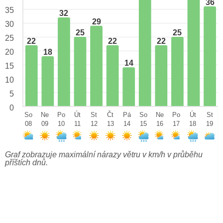
36
35
32
29
30
25
25
25
22
22
22
18
20
14
15
10
5
0
So
Ne
Po
Út
St
Čt
Pá
So
Ne
Po
Út
St
08
09
10
11
12
13
14
15
16
17
18
19
Graf zobrazuje maximální nárazy větru v km/h v průběhu
příštích dnů.