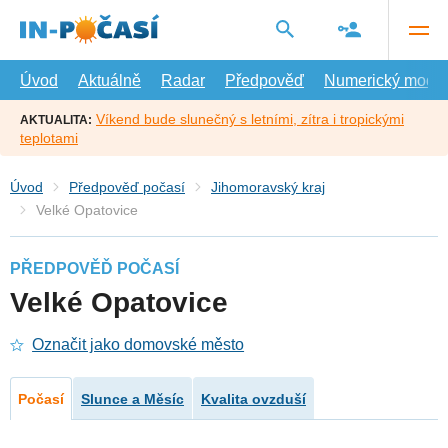
Přejít
na
hlavní
obsah
Úvod
Aktuálně
Radar
Předpověď
Numerický model
Víkend bude slunečný s letními, zítra i tropickými
AKTUALITA:
teplotami
Úvod
Předpověď počasí
Jihomoravský kraj
Velké Opatovice
PŘEDPOVĚĎ POČASÍ
Velké Opatovice
Označit jako domovské město
Počasí
Slunce a Měsíc
Kvalita ovzduší