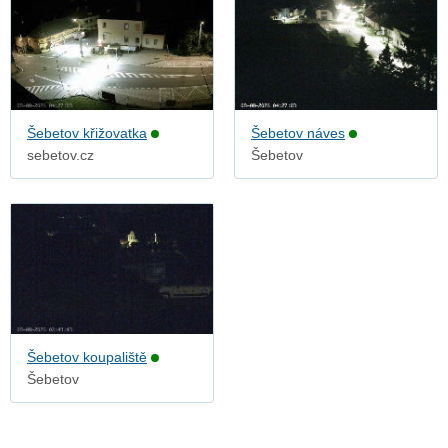
Šebetov křižovatka
Šebetov náves
sebetov.cz
Šebetov
Šebetov koupaliště
Šebetov