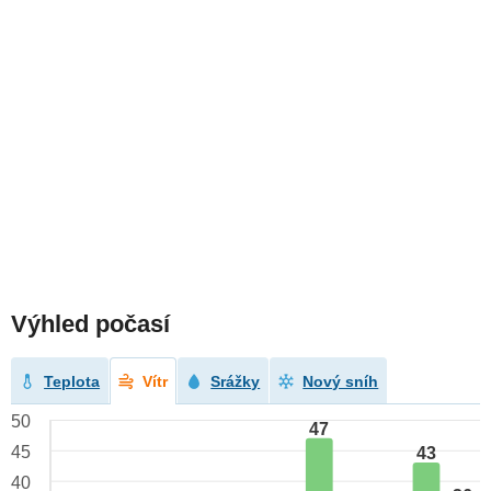
Výhled počasí
Teplota
Vítr
Srážky
Nový sníh
50
47
45
43
40