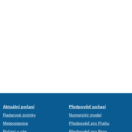
Aktuální počasí
Předpověď počasí
Radarové snímky
Numerický model
Meteostanice
Předpověď pro Prahu
Počasí u vás
Předpověď pro Brno