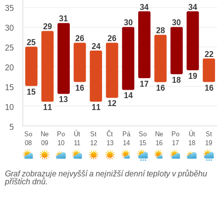
34
34
35
31
30
30
29
30
28
26
26
25
24
25
22
20
19
18
17
15
16
16
16
15
14
13
12
10
11
11
5
So
Ne
Po
Út
St
Čt
Pá
So
Ne
Po
Út
St
08
09
10
11
12
13
14
15
16
17
18
19
Graf zobrazuje nejvyšší a nejnižší denní teploty v průběhu
příštích dnů.