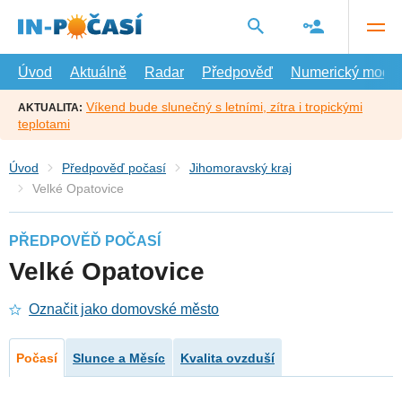
Přejít
na
hlavní
obsah
Úvod
Aktuálně
Radar
Předpověď
Numerický model
Víkend bude slunečný s letními, zítra i tropickými
AKTUALITA:
teplotami
Úvod
Předpověď počasí
Jihomoravský kraj
Velké Opatovice
PŘEDPOVĚĎ POČASÍ
Velké Opatovice
Označit jako domovské město
Počasí
Slunce a Měsíc
Kvalita ovzduší