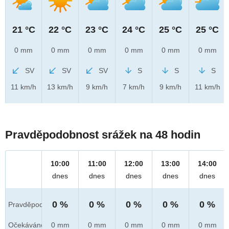
21 °C
22 °C
23 °C
24 °C
25 °C
25 °C
0 mm
0 mm
0 mm
0 mm
0 mm
0 mm
SV
SV
SV
S
S
S
11 km/h
13 km/h
9 km/h
7 km/h
9 km/h
11 km/h
Pravděpodobnost srážek na 48 hodin
10:00
11:00
12:00
13:00
14:00
dnes
dnes
dnes
dnes
dnes
0 %
0 %
0 %
0 %
0 %
Pravděpod.
Očekáváno
0 mm
0 mm
0 mm
0 mm
0 mm