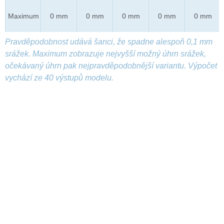
Maximum
0 mm
0 mm
0 mm
0 mm
0 mm
Pravděpodobnost udává šanci, že spadne alespoň 0,1 mm
srážek. Maximum zobrazuje nejvyšší možný úhrn srážek,
očekávaný úhrn pak nejpravděpodobnější variantu. Výpočet
vychází ze 40 výstupů modelu.