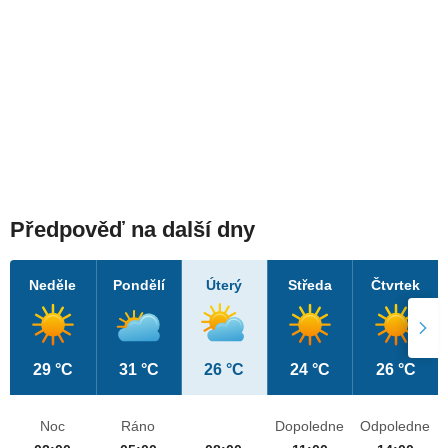
Předpověď na další dny
Neděle
Pondělí
Úterý
Středa
Čtvrtek
29 °C
31 °C
26 °C
24 °C
26 °C
Noc
Ráno
Dopoledne
Odpoledne