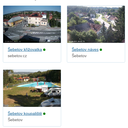
Šebetov křižovatka
Šebetov náves
sebetov.cz
Šebetov
Šebetov koupaliště
Šebetov