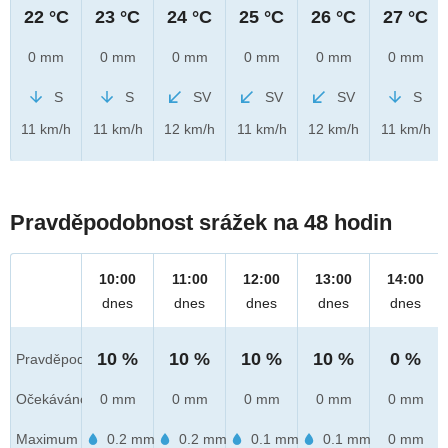
22 °C
23 °C
24 °C
25 °C
26 °C
27 °C
0 mm
0 mm
0 mm
0 mm
0 mm
0 mm
S
S
SV
SV
SV
S
11 km/h
11 km/h
12 km/h
11 km/h
12 km/h
11 km/h
Pravděpodobnost srážek na 48 hodin
10:00
11:00
12:00
13:00
14:00
dnes
dnes
dnes
dnes
dnes
10 %
10 %
10 %
10 %
0 %
Pravděpod.
Očekáváno
0 mm
0 mm
0 mm
0 mm
0 mm
Maximum
0.2 mm
0.2 mm
0.1 mm
0.1 mm
0 mm