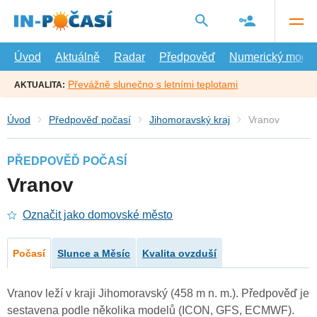
Přejít
na
hlavní
obsah
Úvod
Aktuálně
Radar
Předpověď
Numerický model
Převážně slunečno s letními teplotami
AKTUALITA:
Úvod
Předpověď počasí
Jihomoravský kraj
Vranov
PŘEDPOVĚĎ POČASÍ
Vranov
Označit jako domovské město
Počasí
Slunce a Měsíc
Kvalita ovzduší
Vranov leží v kraji Jihomoravský (458 m n. m.). Předpověď je
sestavena podle několika modelů (ICON, GFS, ECMWF).