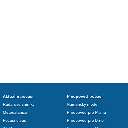
Aktuální počasí
Předpověď počasí
Radarové snímky
Numerický model
Meteostanice
Předpověď pro Prahu
Počasí u vás
Předpověď pro Brno