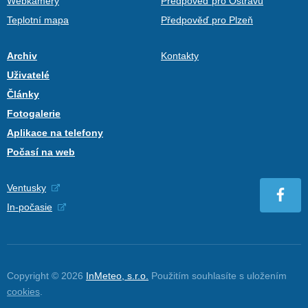
Webkamery
Předpověď pro Ostravu
Teplotní mapa
Předpověď pro Plzeň
Archiv
Kontakty
Uživatelé
Články
Fotogalerie
Aplikace na telefony
Počasí na web
Ventusky
In-počasie
Copyright © 2026
InMeteo, s.r.o.
Použitím souhlasíte s uložením
cookies
.