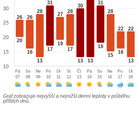
31
31
30
30
28
28
28
27
26
26
25
22
22
20
20
19
18
17
17
15
16
16
15
13
13
13
13
10
Pá
So
Ne
Po
Út
St
Čt
Pá
So
Ne
Po
Út
07
08
09
10
11
12
13
14
15
16
17
18
Graf zobrazuje nejvyšší a nejnižší denní teploty v průběhu
příštích dnů.