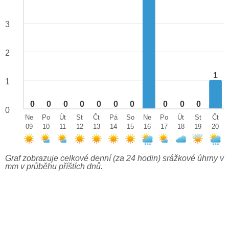
3
2
1
1
0
0
0
0
0
0
0
0
0
0
0
Ne
Po
Út
St
Čt
Pá
So
Ne
Po
Út
St
Čt
09
10
11
12
13
14
15
16
17
18
19
20
Graf zobrazuje celkové denní (za 24 hodin) srážkové úhrny v
mm v průběhu příštích dnů.