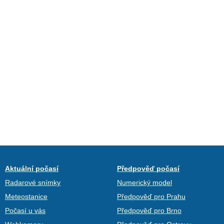
Aktuální počasí
Předpověď počasí
Radarové snímky
Numerický model
Meteostanice
Předpověď pro Prahu
Počasí u vás
Předpověď pro Brno