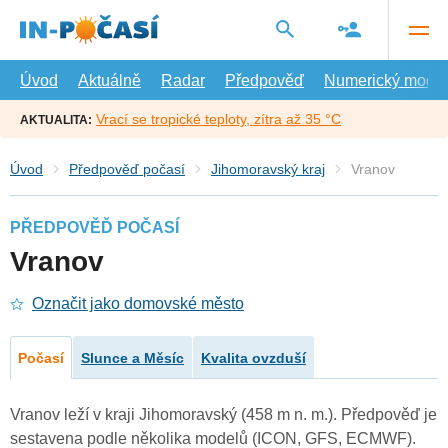
Přejít
na
hlavní
obsah
Úvod
Aktuálně
Radar
Předpověď
Numerický model
Vrací se tropické teploty, zítra až 35 °C
AKTUALITA:
Úvod
Předpověď počasí
Jihomoravský kraj
Vranov
PŘEDPOVĚĎ POČASÍ
Vranov
Označit jako domovské město
Počasí
Slunce a Měsíc
Kvalita ovzduší
Vranov leží v kraji Jihomoravský (458 m n. m.). Předpověď je
sestavena podle několika modelů (ICON, GFS, ECMWF).