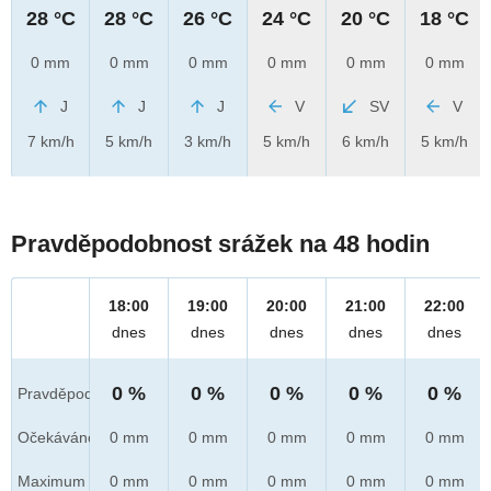
28 °C
28 °C
26 °C
24 °C
20 °C
18 °C
0 mm
0 mm
0 mm
0 mm
0 mm
0 mm
J
J
J
V
SV
V
7 km/h
5 km/h
3 km/h
5 km/h
6 km/h
5 km/h
Pravděpodobnost srážek na 48 hodin
18:00
19:00
20:00
21:00
22:00
dnes
dnes
dnes
dnes
dnes
0 %
0 %
0 %
0 %
0 %
Pravděpod.
Očekáváno
0 mm
0 mm
0 mm
0 mm
0 mm
Maximum
0 mm
0 mm
0 mm
0 mm
0 mm