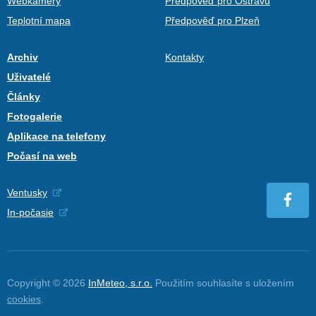
Webkamery
Předpověď pro Ostravu
Teplotní mapa
Předpověď pro Plzeň
Archiv
Kontakty
Uživatelé
Články
Fotogalerie
Aplikace na telefony
Počasí na web
Ventusky
In-počasie
Copyright © 2026
InMeteo, s.r.o.
Použitím souhlasíte s uložením
cookies
.