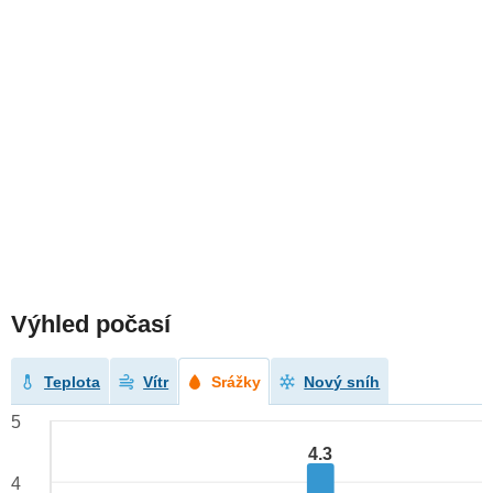
Výhled počasí
Teplota
Vítr
Srážky
Nový sníh
5
4.3
4