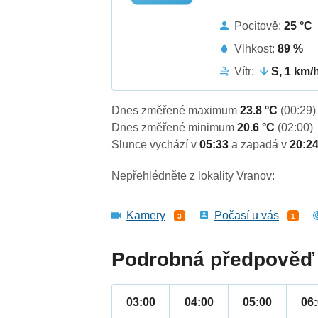
Pocitově:
25 °C
Vlhkost:
89 %
Vítr:
S, 1 km/
Dnes změřené maximum
23.8 °C
(00:29)
Dnes změřené minimum
20.6 °C
(02:00)
Slunce vychází v
05:33
a zapadá v
20:2
Nepřehlédněte z lokality Vranov:
Kamery
Počasí u vás
3
1
Podrobná předpověď 
03:00
04:00
05:00
06