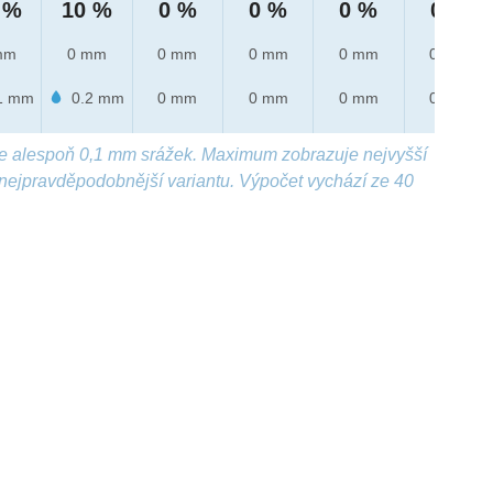
 %
10 %
0 %
0 %
0 %
0 %
mm
0 mm
0 mm
0 mm
0 mm
0 mm
1 mm
0.2 mm
0 mm
0 mm
0 mm
0 mm
e alespoň 0,1 mm srážek. Maximum zobrazuje nejvyšší
nejpravděpodobnější variantu. Výpočet vychází ze 40