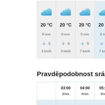
20 °C
20 °C
20 °C
20
0 mm
0 mm
0 mm
0 
S
S
S
3 km/h
3 km/h
7 km/h
7 k
Pravděpodobnost srá
03:00
04:00
05
dnes
dnes
dn