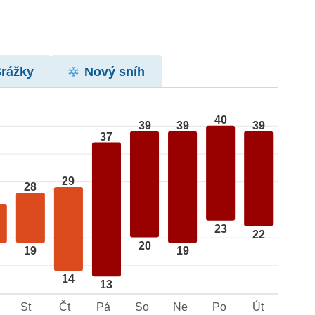
Srážky
Nový sníh
40
39
39
39
37
29
28
23
22
20
19
19
14
13
St
Čt
Pá
So
Ne
Po
Út