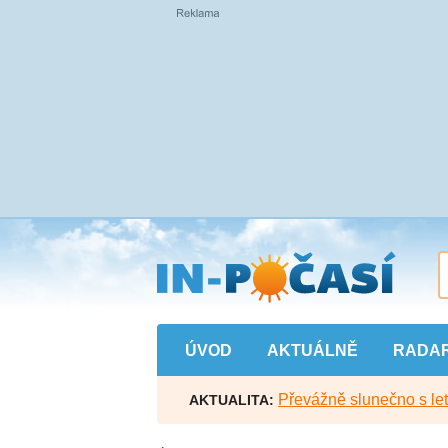
Přejít
na
hlavní
obsah
ÚVOD
AKTUÁLNĚ
RADA
Převážně slunečno s let
AKTUALITA: