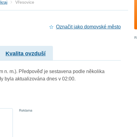
kraj
Vřesovice
Označit jako domovské město
Kvalita ovzduší
 m n. m.). Předpověď je sestavena podle několika
byla aktualizována dnes v 02:00.