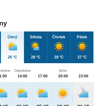
dny
Úterý
Středa
Čtvrtek
Pátek
26 °C
28 °C
29 °C
37 °C
oledne
Odpoledne
Večer
1:00
14:00
17:00
20:00
23:00