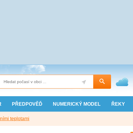
R
PŘEDPOVĚĎ
NUMERICKÝ
MODEL
ŘEKY
ními teplotami