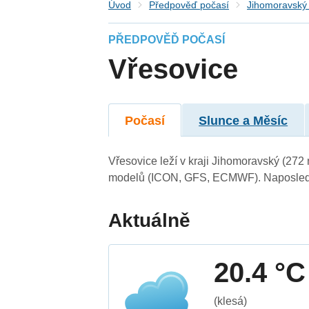
Úvod
Předpověď počasí
Jihomoravský 
PŘEDPOVĚĎ POČASÍ
Vřesovice
Počasí
Slunce a Měsíc
Vřesovice leží v kraji Jihomoravský (272
modelů (ICON, GFS, ECMWF). Naposledy 
Aktuálně
20.4 °C
(klesá)