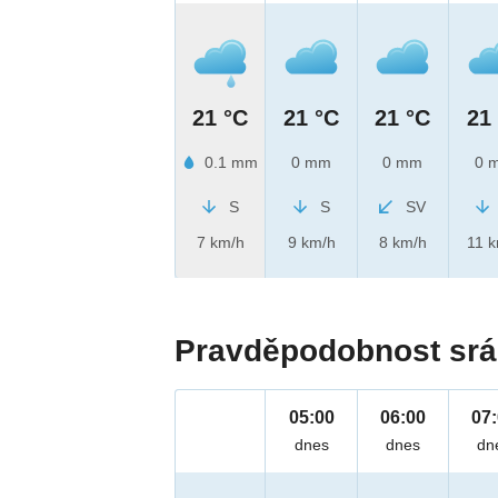
21 °C
21 °C
21 °C
21
0.1 mm
0 mm
0 mm
0 
S
S
SV
7 km/h
9 km/h
8 km/h
11 
Pravděpodobnost srá
05:00
06:00
07
dnes
dnes
dn