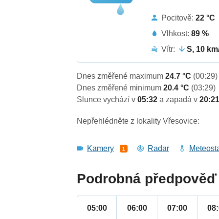
Pocitově:
22 °C
Vlhkost:
89 %
Vítr:
S, 10 km
Dnes změřené maximum
24.7 °C
(00:29)
Dnes změřené minimum
20.4 °C
(03:29)
Slunce vychází v
05:32
a zapadá v
20:2
Nepřehlédněte z lokality Vřesovice:
Kamery
Radar
Meteost
1
Podrobná předpověď 
05:00
06:00
07:00
08