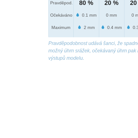
80 %
20 %
20
Pravděpod.
Očekáváno
0.1 mm
0 mm
0 
Maximum
2 mm
0.4 mm
0.
Pravděpodobnost udává šanci, že spadn
možný úhrn srážek, očekávaný úhrn pak 
výstupů modelu.