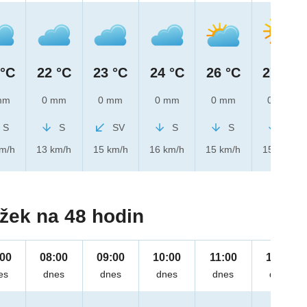
 °C
22 °C
23 °C
24 °C
26 °C
27 °C
mm
0 mm
0 mm
0 mm
0 mm
0 mm
S
S
SV
S
S
S
km/h
13 km/h
15 km/h
16 km/h
15 km/h
15 km/h
žek na 48 hodin
:00
08:00
09:00
10:00
11:00
12:00
es
dnes
dnes
dnes
dnes
dnes