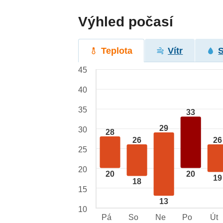
Výhled počasí
Teplota
Vítr
45
40
35
33
29
30
28
26
26
25
20
20
20
19
18
15
13
10
Pá
So
Ne
Po
Út