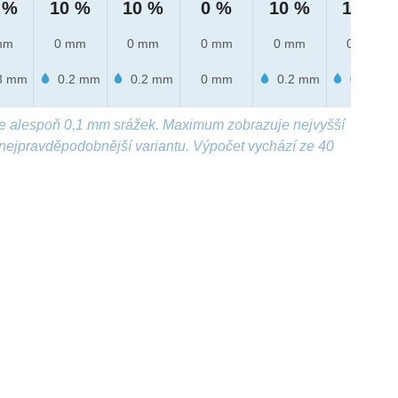
 %
10 %
10 %
0 %
10 %
10 %
mm
0 mm
0 mm
0 mm
0 mm
0 mm
3 mm
0.2 mm
0.2 mm
0 mm
0.2 mm
0.2 mm
e alespoň 0,1 mm srážek. Maximum zobrazuje nejvyšší
nejpravděpodobnější variantu. Výpočet vychází ze 40