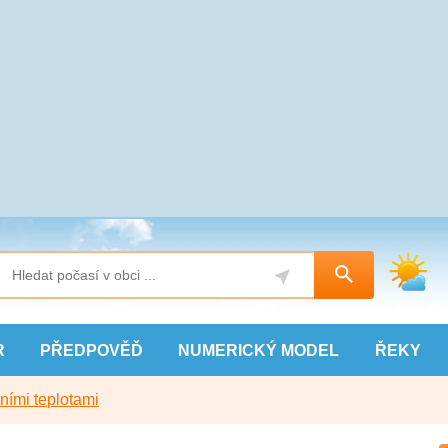
R
PŘEDPOVĚĎ
NUMERICKÝ
MODEL
ŘEKY
ními teplotami