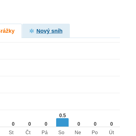
Srážky
Nový sníh
0.5
0
0
0
0
0
0
St
Čt
Pá
So
Ne
Po
Út