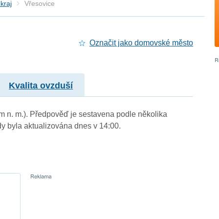
kraj
Vřesovice
Označit jako domovské město
Kvalita ovzduší
 m n. m.). Předpověď je sestavena podle několika
byla aktualizována dnes v 14:00.