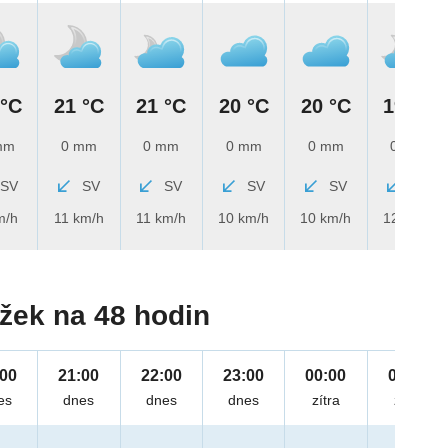
 °C
21 °C
21 °C
20 °C
20 °C
19 °C
mm
0 mm
0 mm
0 mm
0 mm
0 mm
SV
SV
SV
SV
SV
SV
m/h
11 km/h
11 km/h
10 km/h
10 km/h
12 km/h
žek na 48 hodin
:00
21:00
22:00
23:00
00:00
01:00
es
dnes
dnes
dnes
zítra
zítra