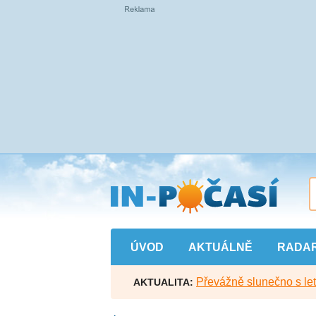
Přejít
na
hlavní
obsah
ÚVOD
AKTUÁLNĚ
RADA
Převážně slunečno s let
AKTUALITA: