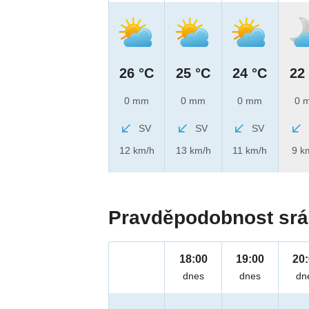
26 °C
25 °C
24 °C
22
0 mm
0 mm
0 mm
0 
SV
SV
SV
12 km/h
13 km/h
11 km/h
9 k
Pravděpodobnost srá
18:00
19:00
20
dnes
dnes
dn