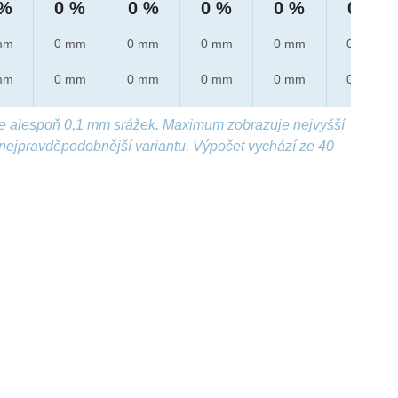
 %
0 %
0 %
0 %
0 %
0 %
mm
0 mm
0 mm
0 mm
0 mm
0 mm
mm
0 mm
0 mm
0 mm
0 mm
0 mm
e alespoň 0,1 mm srážek. Maximum zobrazuje nejvyšší
nejpravděpodobnější variantu. Výpočet vychází ze 40