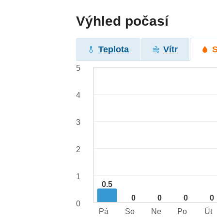
Výhled počasí
Teplota
Vítr
5
4
3
2
1
0.5
0
0
0
0
0
Pá
So
Ne
Po
Út