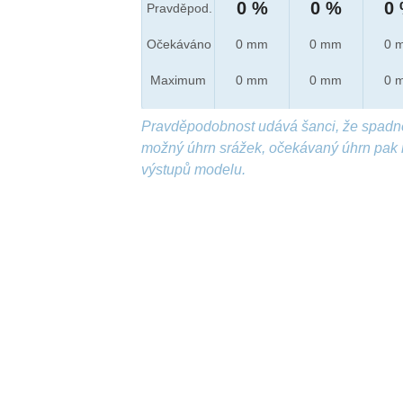
0 %
0 %
0
Pravděpod.
Očekáváno
0 mm
0 mm
0 
Maximum
0 mm
0 mm
0 
Pravděpodobnost udává šanci, že spadn
možný úhrn srážek, očekávaný úhrn pak 
výstupů modelu.