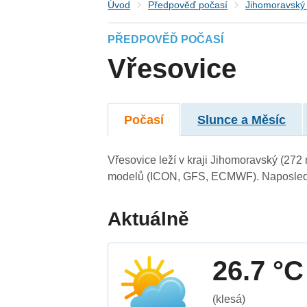
Úvod
Předpověď počasí
Jihomoravský 
PŘEDPOVĚĎ POČASÍ
Vřesovice
Počasí
Slunce a Měsíc
Vřesovice leží v kraji Jihomoravský (272
modelů (ICON, GFS, ECMWF). Naposledy 
Aktuálně
26.7 °C
(klesá)