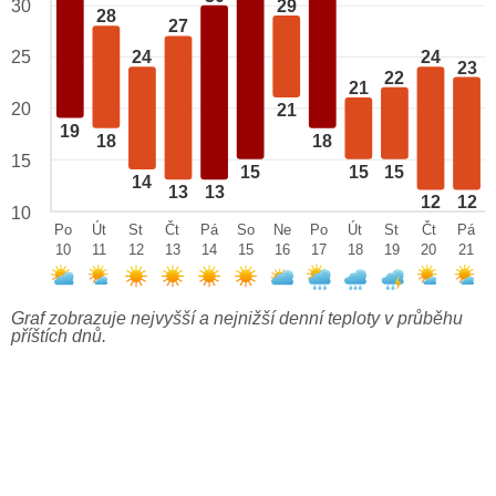
29
30
28
27
25
24
24
23
22
21
20
21
19
18
18
15
15
15
15
14
13
13
12
12
10
Po
Út
St
Čt
Pá
So
Ne
Po
Út
St
Čt
Pá
10
11
12
13
14
15
16
17
18
19
20
21
Graf zobrazuje nejvyšší a nejnižší denní teploty v průběhu
příštích dnů.