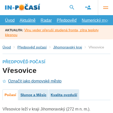
Přejít
na
hlavní
obsah
Úvod
Aktuálně
Radar
Předpověď
Numerický model
Vlnu veder přeruší studená fronta, zítra teploty
AKTUALITA:
klesnou
Úvod
Předpověď počasí
Jihomoravský kraj
Vřesovice
PŘEDPOVĚĎ POČASÍ
Vřesovice
Označit jako domovské město
Počasí
Slunce a Měsíc
Kvalita ovzduší
Vřesovice leží v kraji Jihomoravský (272 m n. m.).