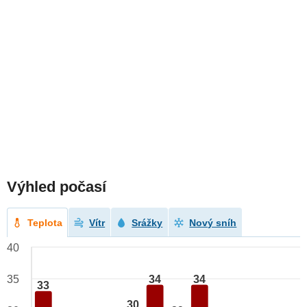
Výhled počasí
Teplota
Vítr
Srážky
Nový sníh
40
34
34
35
33
30