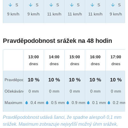
S
S
S
S
S
S
9 km/h
9 km/h
11 km/h
11 km/h
11 km/h
9 km/h
Pravděpodobnost srážek na 48 hodin
13:00
14:00
15:00
16:00
17:00
dnes
dnes
dnes
dnes
dnes
10 %
10 %
10 %
10 %
10 %
Pravděpod.
Očekáváno
0 mm
0 mm
0 mm
0 mm
0 mm
Maximum
0.4 mm
0.5 mm
0.9 mm
0.1 mm
0.2 mm
Pravděpodobnost udává šanci, že spadne alespoň 0,1 mm
srážek. Maximum zobrazuje nejvyšší možný úhrn srážek,