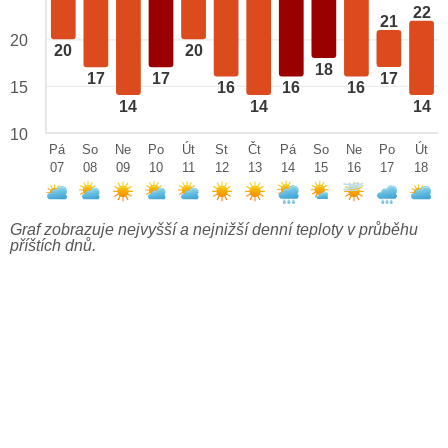
22
21
20
20
20
18
17
17
17
15
16
16
16
14
14
14
10
Pá
So
Ne
Po
Út
St
Čt
Pá
So
Ne
Po
Út
07
08
09
10
11
12
13
14
15
16
17
18
Graf zobrazuje nejvyšší a nejnižší denní teploty v průběhu
příštích dnů.