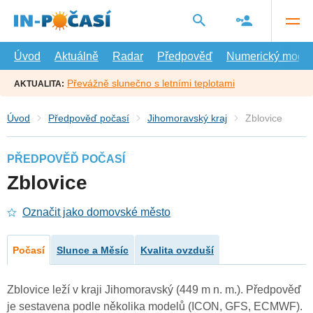
Přejít
na
hlavní
obsah
Úvod
Aktuálně
Radar
Předpověď
Numerický model
Převážně slunečno s letními teplotami
AKTUALITA:
Úvod
Předpověď počasí
Jihomoravský kraj
Zblovice
PŘEDPOVĚĎ POČASÍ
Zblovice
Označit jako domovské město
Počasí
Slunce a Měsíc
Kvalita ovzduší
Zblovice leží v kraji Jihomoravský (449 m n. m.). Předpověď
je sestavena podle několika modelů (ICON, GFS, ECMWF).