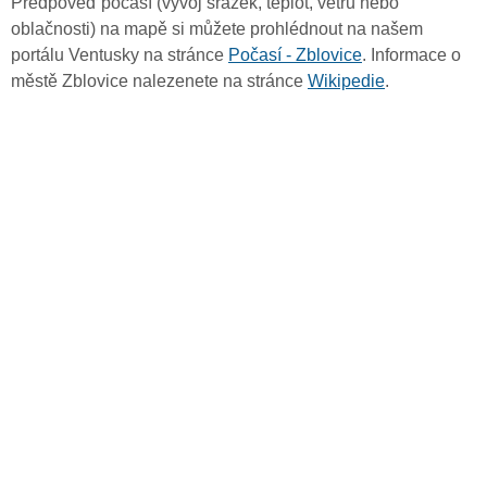
Předpověď počasí (vývoj srážek, teplot, větru nebo
oblačnosti) na mapě si můžete prohlédnout na našem
portálu Ventusky na stránce
Počasí - Zblovice
. Informace o
městě Zblovice nalezenete na stránce
Wikipedie
.