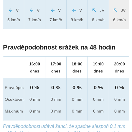
V
V
V
V
JV
JV
5 km/h
7 km/h
7 km/h
9 km/h
6 km/h
6 km/h
Pravděpodobnost srážek na 48 hodin
16:00
17:00
18:00
19:00
20:00
dnes
dnes
dnes
dnes
dnes
0 %
0 %
0 %
0 %
0 %
Pravděpod.
Očekáváno
0 mm
0 mm
0 mm
0 mm
0 mm
Maximum
0 mm
0 mm
0 mm
0 mm
0 mm
Pravděpodobnost udává šanci, že spadne alespoň 0,1 mm