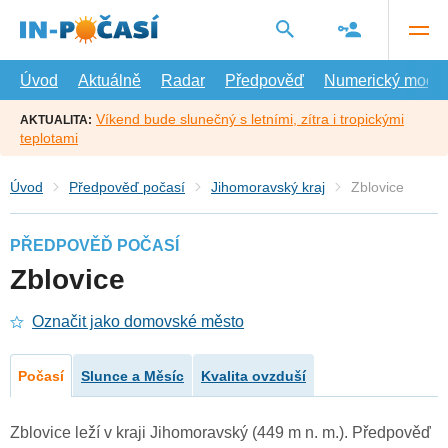
Přejít
na
hlavní
obsah
Úvod
Aktuálně
Radar
Předpověď
Numerický model
Víkend bude slunečný s letními, zítra i tropickými
AKTUALITA:
teplotami
Úvod
Předpověď počasí
Jihomoravský kraj
Zblovice
PŘEDPOVĚĎ POČASÍ
Zblovice
Označit jako domovské město
Počasí
Slunce a Měsíc
Kvalita ovzduší
Zblovice leží v kraji Jihomoravský (449 m n. m.). Předpověď