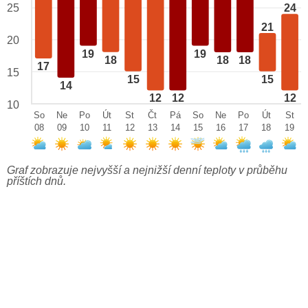
25
24
21
20
19
19
18
18
18
17
15
15
15
14
12
12
12
10
So
Ne
Po
Út
St
Čt
Pá
So
Ne
Po
Út
St
08
09
10
11
12
13
14
15
16
17
18
19
Graf zobrazuje nejvyšší a nejnižší denní teploty v průběhu
příštích dnů.