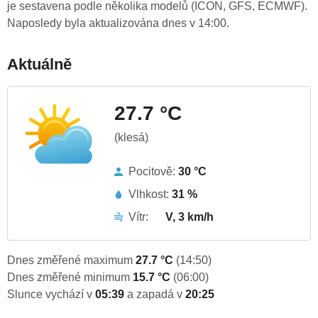
je sestavena podle několika modelů (ICON, GFS, ECMWF).
Naposledy byla aktualizována dnes v 14:00.
Aktuálně
27.7 °C
(klesá)
Pocitově:
30 °C
Vlhkost:
31 %
Vítr:
V, 3 km/h
Dnes změřené maximum
27.7 °C
(14:50)
Dnes změřené minimum
15.7 °C
(06:00)
Slunce vychází v
05:39
a zapadá v
20:25