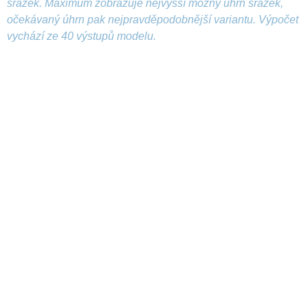
srážek. Maximum zobrazuje nejvyšší možný úhrn srážek,
očekávaný úhrn pak nejpravděpodobnější variantu. Výpočet
vychází ze 40 výstupů modelu.