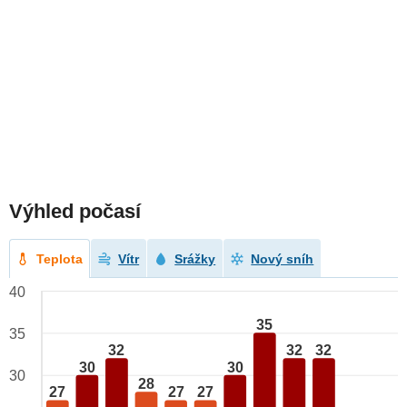
Výhled počasí
Teplota
Vítr
Srážky
Nový sníh
40
35
35
32
32
32
30
30
30
28
27
27
27