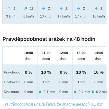
J
JZ
Z
Z
Z
Z
3 km/h
8 km/h
13 km/h
17 km/h
17 km/h
16 km/h
Pravděpodobnost srážek na 48 hodin
10:00
11:00
12:00
13:00
14:00
dnes
dnes
dnes
dnes
dnes
0 %
10 %
0 %
10 %
10 %
Pravděpod.
Očekáváno
0 mm
0 mm
0 mm
0 mm
0 mm
Maximum
0 mm
0.1 mm
0 mm
0.4 mm
0.2 mm
Pravděpodobnost udává šanci, že spadne alespoň 0,1 mm