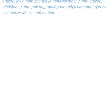
srážek. Maximum zobrazuje nejvyšší možný úhrn srážek,
očekávaný úhrn pak nejpravděpodobnější variantu. Výpočet
vychází ze 40 výstupů modelu.