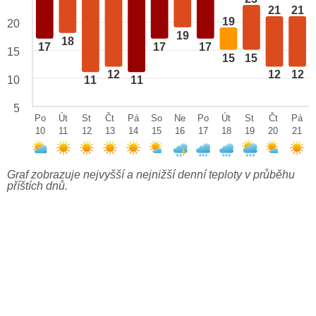
21
21
19
20
19
18
17
17
17
15
15
15
12
12
12
10
11
11
5
Po
Út
St
Čt
Pá
So
Ne
Po
Út
St
Čt
Pá
10
11
12
13
14
15
16
17
18
19
20
21
Graf zobrazuje nejvyšší a nejnižší denní teploty v průběhu
příštích dnů.