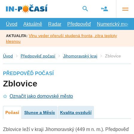
Přejít
na
hlavní
obsah
Úvod
Aktuálně
Radar
Předpověď
Numerický model
Vlnu veder přeruší studená fronta, zítra teploty
AKTUALITA:
klesnou
Úvod
Předpověď počasí
Jihomoravský kraj
Zblovice
PŘEDPOVĚĎ POČASÍ
Zblovice
Označit jako domovské město
Počasí
Slunce a Měsíc
Kvalita ovzduší
Zblovice leží v kraji Jihomoravský (449 m n. m.). Předpověď