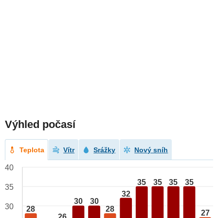
Výhled počasí
Teplota
Vítr
Srážky
Nový sníh
40
35
35
35
35
35
32
30
30
30
28
28
27
26