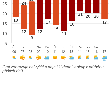
24
25
20
21
20
20
18
17
17
15
16
14
12
12
10
11
9
5
Čt
Pá
So
Ne
Po
Út
St
Čt
Pá
So
Ne
Po
06
07
08
09
10
11
12
13
14
15
16
17
Graf zobrazuje nejvyšší a nejnižší denní teploty v průběhu
příštích dnů.