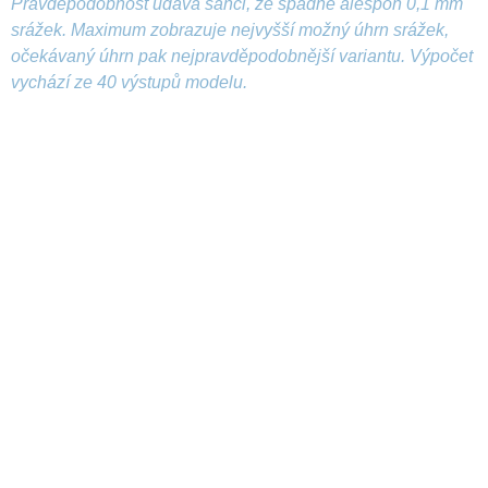
Pravděpodobnost udává šanci, že spadne alespoň 0,1 mm
srážek. Maximum zobrazuje nejvyšší možný úhrn srážek,
očekávaný úhrn pak nejpravděpodobnější variantu. Výpočet
vychází ze 40 výstupů modelu.