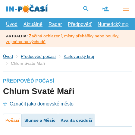
Přejít
na
hlavní
obsah
Úvod
Aktuálně
Radar
Předpověď
Numerický model
Začíná ochlazení, místy přeháňky nebo bouřky,
AKTUALITA:
zejména na východě
Úvod
Předpověď počasí
Karlovarský kraj
Chlum Svaté Maří
PŘEDPOVĚĎ POČASÍ
Chlum Svaté Maří
Označit jako domovské město
Počasí
Slunce a Měsíc
Kvalita ovzduší