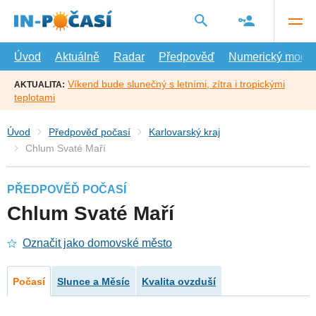
Přejít
na
hlavní
obsah
Úvod
Aktuálně
Radar
Předpověď
Numerický model
Víkend bude slunečný s letními, zítra i tropickými
AKTUALITA:
teplotami
Úvod
Předpověď počasí
Karlovarský kraj
Chlum Svaté Maří
PŘEDPOVĚĎ POČASÍ
Chlum Svaté Maří
Označit jako domovské město
Počasí
Slunce a Měsíc
Kvalita ovzduší