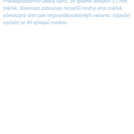
Pravděpodobnost udává šanci, že spadne alespoň 0,1 mm
srážek. Maximum zobrazuje nejvyšší možný úhrn srážek,
očekávaný úhrn pak nejpravděpodobnější variantu. Výpočet
vychází ze 40 výstupů modelu.