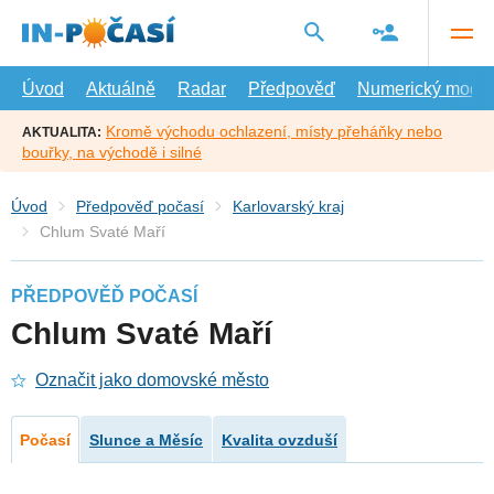
Přejít
na
hlavní
obsah
Úvod
Aktuálně
Radar
Předpověď
Numerický model
Kromě východu ochlazení, místy přeháňky nebo
AKTUALITA:
bouřky, na východě i silné
Úvod
Předpověď počasí
Karlovarský kraj
Chlum Svaté Maří
PŘEDPOVĚĎ POČASÍ
Chlum Svaté Maří
Označit jako domovské město
Počasí
Slunce a Měsíc
Kvalita ovzduší