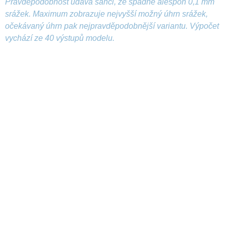
Pravděpodobnost udává šanci, že spadne alespoň 0,1 mm
srážek. Maximum zobrazuje nejvyšší možný úhrn srážek,
očekávaný úhrn pak nejpravděpodobnější variantu. Výpočet
vychází ze 40 výstupů modelu.