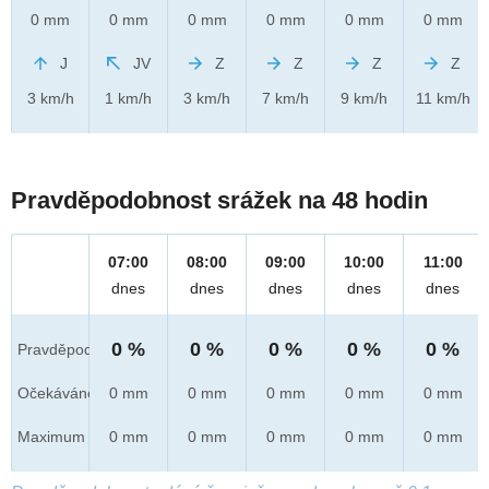
0 mm
0 mm
0 mm
0 mm
0 mm
0 mm
J
JV
Z
Z
Z
Z
3 km/h
1 km/h
3 km/h
7 km/h
9 km/h
11 km/h
Pravděpodobnost srážek na 48 hodin
07:00
08:00
09:00
10:00
11:00
dnes
dnes
dnes
dnes
dnes
0 %
0 %
0 %
0 %
0 %
Pravděpod.
Očekáváno
0 mm
0 mm
0 mm
0 mm
0 mm
Maximum
0 mm
0 mm
0 mm
0 mm
0 mm