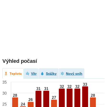
Výhled počasí
Teplota
Vítr
Srážky
Nový sníh
35
33
32
32
32
31
31
30
28
28
27
26
24
25