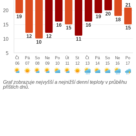
21
20
20
19
19
18
15
16
16
15
15
12
12
10
11
10
5
Čt
Pá
So
Ne
Po
Út
St
Čt
Pá
So
Ne
Po
06
07
08
09
10
11
12
13
14
15
16
17
Graf zobrazuje nejvyšší a nejnižší denní teploty v průběhu
příštích dnů.