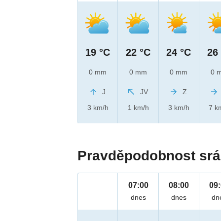
19 °C
22 °C
24 °C
26
0 mm
0 mm
0 mm
0 
J
JV
Z
3 km/h
1 km/h
3 km/h
7 k
Pravděpodobnost srá
07:00
08:00
09
dnes
dnes
dn