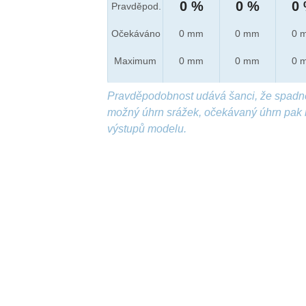
0 %
0 %
0
Pravděpod.
Očekáváno
0 mm
0 mm
0 
Maximum
0 mm
0 mm
0 
Pravděpodobnost udává šanci, že spadn
možný úhrn srážek, očekávaný úhrn pak 
výstupů modelu.