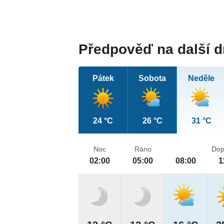
Předpověď na další 
Pátek
Sobota
Neděle
24 °C
26 °C
31 °C
Noc
Ráno
Dop
02:00
05:00
08:00
1