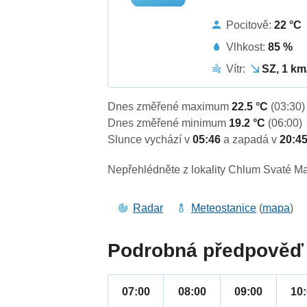
Pocitově:
22 °C
Vlhkost:
85 %
Vítr:
SZ, 1 km
Dnes změřené maximum
22.5 °C
(03:30)
Dnes změřené minimum
19.2 °C
(06:00)
Slunce vychází v
05:46
a zapadá v
20:4
Nepřehlédněte z lokality Chlum Svaté Ma
Radar
Meteostanice
(
mapa
)
Podrobná předpověď 
07:00
08:00
09:00
10