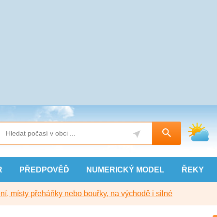
R
PŘEDPOVĚĎ
NUMERICKÝ
MODEL
ŘEKY
í, místy přeháňky nebo bouřky, na východě i silné