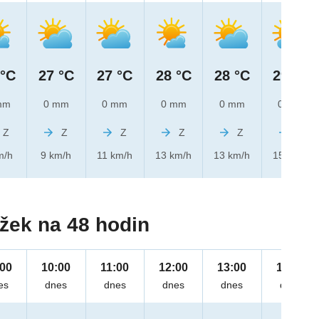
 °C
27 °C
27 °C
28 °C
28 °C
29 °C
mm
0 mm
0 mm
0 mm
0 mm
0 mm
Z
Z
Z
Z
Z
Z
m/h
9 km/h
11 km/h
13 km/h
13 km/h
15 km/h
žek na 48 hodin
:00
10:00
11:00
12:00
13:00
14:00
es
dnes
dnes
dnes
dnes
dnes