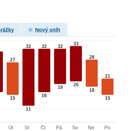
Srážky
Nový sníh
33
32
32
32
28
27
21
20
19
18
16
15
15
11
Út
St
Čt
Pá
So
Ne
Po