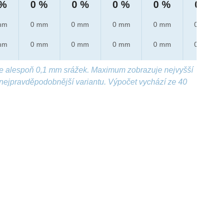
 %
0 %
0 %
0 %
0 %
0 %
mm
0 mm
0 mm
0 mm
0 mm
0 mm
mm
0 mm
0 mm
0 mm
0 mm
0 mm
e alespoň 0,1 mm srážek. Maximum zobrazuje nejvyšší
nejpravděpodobnější variantu. Výpočet vychází ze 40