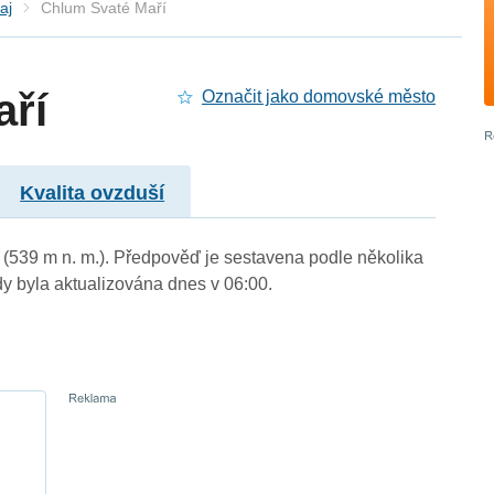
aj
Chlum Svaté Maří
aří
Označit jako domovské město
Kvalita ovzduší
ý (539 m n. m.). Předpověď je sestavena podle několika
byla aktualizována dnes v 06:00.