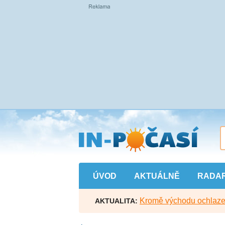
Přejít
na
hlavní
obsah
ÚVOD
AKTUÁLNĚ
RADA
Kromě východu ochlazen
AKTUALITA: