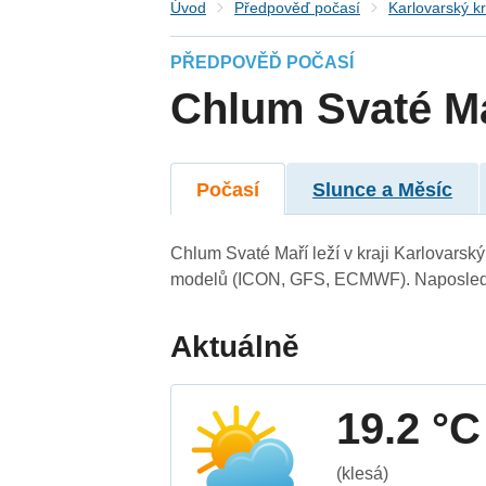
Úvod
Předpověď počasí
Karlovarský kr
PŘEDPOVĚĎ POČASÍ
Chlum Svaté M
Počasí
Slunce a Měsíc
Chlum Svaté Maří leží v kraji Karlovarsk
modelů (ICON, GFS, ECMWF). Naposledy 
Aktuálně
19.2 °C
(klesá)