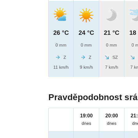
26 °C
24 °C
21 °C
18
0 mm
0 mm
0 mm
0 
Z
Z
SZ
11 km/h
9 km/h
7 km/h
7 k
Pravděpodobnost srá
19:00
20:00
21
dnes
dnes
dn