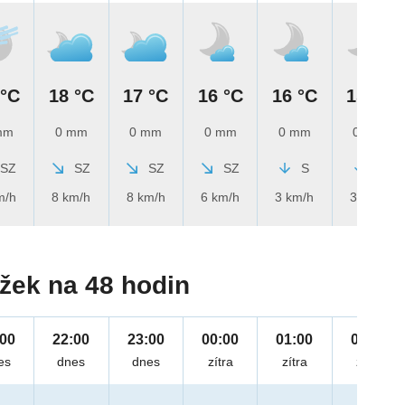
 °C
18 °C
17 °C
16 °C
16 °C
15 °C
mm
0 mm
0 mm
0 mm
0 mm
0 mm
SZ
SZ
SZ
SZ
S
S
m/h
8 km/h
8 km/h
6 km/h
3 km/h
3 km/h
žek na 48 hodin
:00
22:00
23:00
00:00
01:00
02:00
es
dnes
dnes
zítra
zítra
zítra