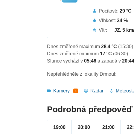
Pocitově:
29 °C
Vlhkost:
34 %
Vítr:
JZ, 5 km
Dnes změřené maximum
28.4 °C
(15:30)
Dnes změřené minimum
17 °C
(06:30)
Slunce vychází v
05:46
a zapadá v
20:4
Nepřehlédněte z lokality Drmoul:
Kamery
Radar
Meteost
3
Podrobná předpověď 
19:00
20:00
21:00
22