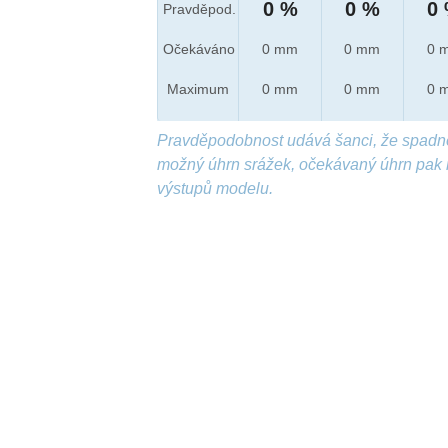
0 %
0 %
0
Pravděpod.
Očekáváno
0 mm
0 mm
0 
Maximum
0 mm
0 mm
0 
Pravděpodobnost udává šanci, že spadn
možný úhrn srážek, očekávaný úhrn pak 
výstupů modelu.