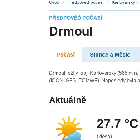
Úvod
Předpověď počasí
Karlovarský kr
PŘEDPOVĚĎ POČASÍ
Drmoul
Počasí
Slunce a Měsíc
Drmoul leží v kraji Karlovarský (565 m n
(ICON, GFS, ECMWF). Naposledy byla ak
Aktuálně
27.7 °C
(klesá)