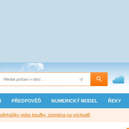
R
PŘEDPOVĚĎ
NUMERICKÝ
MODEL
ŘEKY
y přeháňky nebo bouřky, zejména na východě