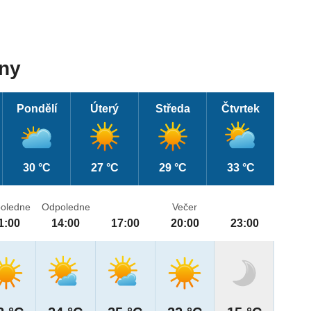
dny
Pondělí
Úterý
Středa
Čtvrtek
30 °C
27 °C
29 °C
33 °C
oledne
Odpoledne
Večer
1:00
14:00
17:00
20:00
23:00