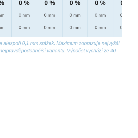
 %
0 %
0 %
0 %
0 %
0 %
mm
0 mm
0 mm
0 mm
0 mm
0 mm
mm
0 mm
0 mm
0 mm
0 mm
0 mm
e alespoň 0,1 mm srážek. Maximum zobrazuje nejvyšší
nejpravděpodobnější variantu. Výpočet vychází ze 40