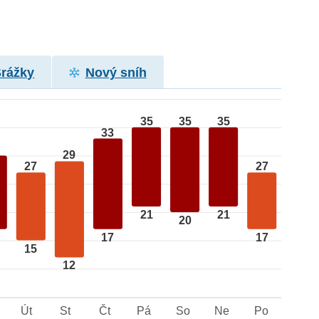
Srážky
Nový sníh
35
35
35
33
29
27
27
21
21
20
17
17
15
12
Út
St
Čt
Pá
So
Ne
Po