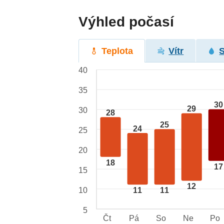
Výhled počasí
Teplota
Vítr
40
35
30
29
30
28
25
24
25
20
18
17
15
12
10
11
11
5
Čt
Pá
So
Ne
Po