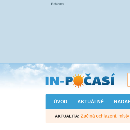
Přejít
na
hlavní
obsah
ÚVOD
AKTUÁLNĚ
RADA
Začíná ochlazení, míst
AKTUALITA: