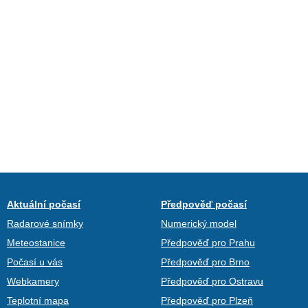
Aktuální počasí
Předpověď počasí
Radarové snímky
Numerický model
Meteostanice
Předpověď pro Prahu
Počasí u vás
Předpověď pro Brno
Webkamery
Předpověď pro Ostravu
Teplotní mapa
Předpověď pro Plzeň