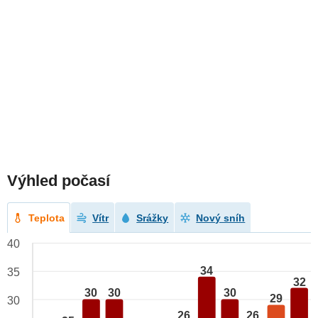
Výhled počasí
Teplota
Vítr
Srážky
Nový sníh
40
34
35
32
30
30
30
29
30
26
26