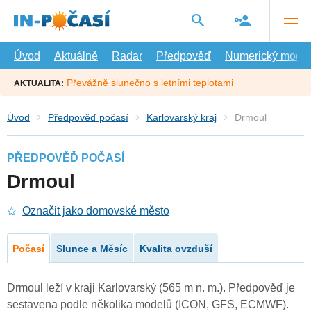
Přejít
na
hlavní
obsah
Úvod
Aktuálně
Radar
Předpověď
Numerický model
Převážně slunečno s letními teplotami
AKTUALITA:
Úvod
Předpověď počasí
Karlovarský kraj
Drmoul
PŘEDPOVĚĎ POČASÍ
Drmoul
Označit jako domovské město
Počasí
Slunce a Měsíc
Kvalita ovzduší
Drmoul leží v kraji Karlovarský (565 m n. m.). Předpověď je
sestavena podle několika modelů (ICON, GFS, ECMWF).