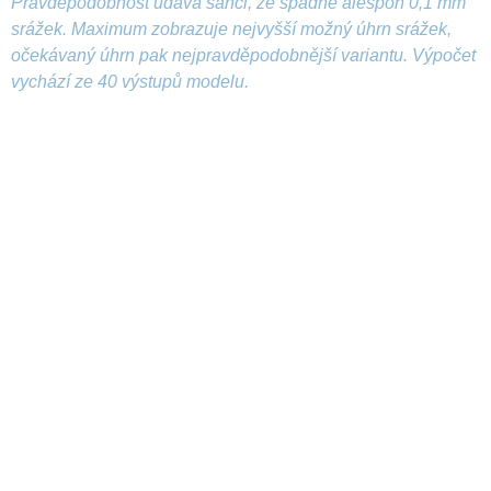
Pravděpodobnost udává šanci, že spadne alespoň 0,1 mm
srážek. Maximum zobrazuje nejvyšší možný úhrn srážek,
očekávaný úhrn pak nejpravděpodobnější variantu. Výpočet
vychází ze 40 výstupů modelu.