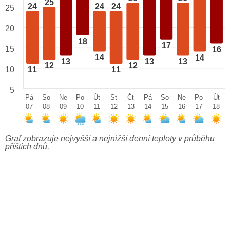
25
24
24
24
25
20
18
17
15
16
14
14
13
13
13
12
12
10
11
11
5
Pá
So
Ne
Po
Út
St
Čt
Pá
So
Ne
Po
Út
07
08
09
10
11
12
13
14
15
16
17
18
Graf zobrazuje nejvyšší a nejnižší denní teploty v průběhu
příštích dnů.