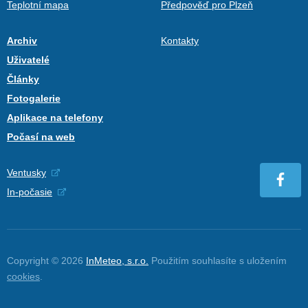
Teplotní mapa
Předpověď pro Plzeň
Archiv
Kontakty
Uživatelé
Články
Fotogalerie
Aplikace na telefony
Počasí na web
Ventusky
In-počasie
Copyright © 2026
InMeteo, s.r.o.
Použitím souhlasíte s uložením
cookies
.