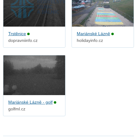
Trstěnice
Mariánské Lázně
dopravniinfo.cz
holidayinfo.cz
Mariánské Lázně - golf
golfml.cz