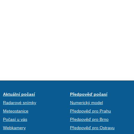
Aktuální počasí
Předpověď počasí
Radarové snímky
Numerický model
Meteostanice
Předpověď pro Prahu
Počasí u vás
Předpověď pro Brno
Webkamery
Předpověď pro Ostravu