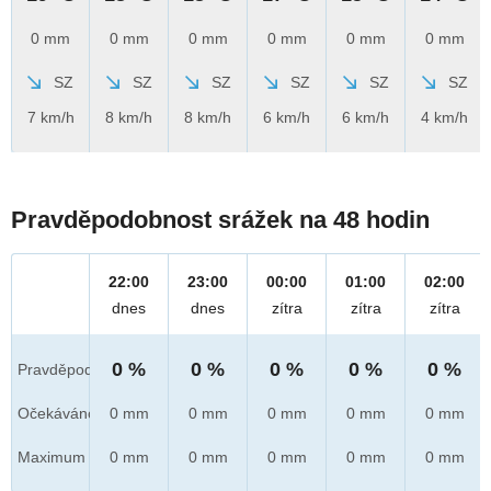
0 mm
0 mm
0 mm
0 mm
0 mm
0 mm
SZ
SZ
SZ
SZ
SZ
SZ
7 km/h
8 km/h
8 km/h
6 km/h
6 km/h
4 km/h
Pravděpodobnost srážek na 48 hodin
22:00
23:00
00:00
01:00
02:00
dnes
dnes
zítra
zítra
zítra
0 %
0 %
0 %
0 %
0 %
Pravděpod.
Očekáváno
0 mm
0 mm
0 mm
0 mm
0 mm
Maximum
0 mm
0 mm
0 mm
0 mm
0 mm