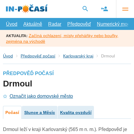
Přejít
na
hlavní
obsah
Úvod
Aktuálně
Radar
Předpověď
Numerický model
Začíná ochlazení, místy přeháňky nebo bouřky,
AKTUALITA:
zejména na východě
Úvod
Předpověď počasí
Karlovarský kraj
Drmoul
PŘEDPOVĚĎ POČASÍ
Drmoul
Označit jako domovské město
Počasí
Slunce a Měsíc
Kvalita ovzduší
Drmoul leží v kraji Karlovarský (565 m n. m.). Předpověď je