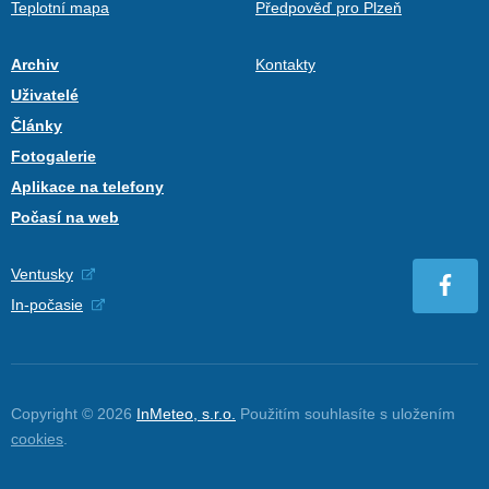
Teplotní mapa
Předpověď pro Plzeň
Archiv
Kontakty
Uživatelé
Články
Fotogalerie
Aplikace na telefony
Počasí na web
Ventusky
In-počasie
Copyright © 2026
InMeteo, s.r.o.
Použitím souhlasíte s uložením
cookies
.