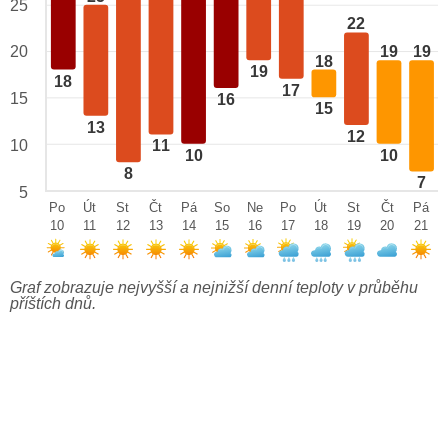
25
22
20
19
19
18
19
18
17
15
16
15
13
12
10
11
10
10
8
7
5
Po
Út
St
Čt
Pá
So
Ne
Po
Út
St
Čt
Pá
10
11
12
13
14
15
16
17
18
19
20
21
Graf zobrazuje nejvyšší a nejnižší denní teploty v průběhu
příštích dnů.