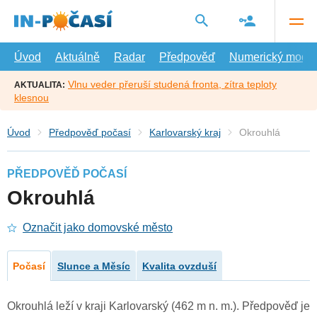
Přejít
na
hlavní
obsah
Úvod
Aktuálně
Radar
Předpověď
Numerický model
Vlnu veder přeruší studená fronta, zítra teploty
AKTUALITA:
klesnou
Úvod
Předpověď počasí
Karlovarský kraj
Okrouhlá
PŘEDPOVĚĎ POČASÍ
Okrouhlá
Označit jako domovské město
Počasí
Slunce a Měsíc
Kvalita ovzduší
Okrouhlá leží v kraji Karlovarský (462 m n. m.). Předpověď je