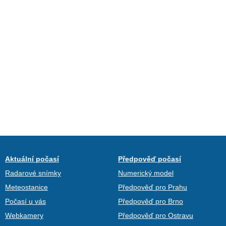
Aktuální počasí
Předpověď počasí
Radarové snímky
Numerický model
Meteostanice
Předpověď pro Prahu
Počasí u vás
Předpověď pro Brno
Webkamery
Předpověď pro Ostravu