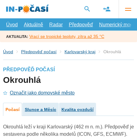
Přejít
na
hlavní
obsah
Úvod
Aktuálně
Radar
Předpověď
Numerický model
Vrací se tropické teploty, zítra až 35 °C
AKTUALITA:
Úvod
Předpověď počasí
Karlovarský kraj
Okrouhlá
PŘEDPOVĚĎ POČASÍ
Okrouhlá
Označit jako domovské město
Počasí
Slunce a Měsíc
Kvalita ovzduší
Okrouhlá leží v kraji Karlovarský (462 m n. m.). Předpověď je
sestavena podle několika modelů (ICON, GFS, ECMWF).