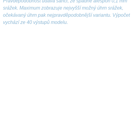
Pravděpodobnost udává šanci, že spadne alespoň 0,1 mm
srážek. Maximum zobrazuje nejvyšší možný úhrn srážek,
očekávaný úhrn pak nejpravděpodobnější variantu. Výpočet
vychází ze 40 výstupů modelu.