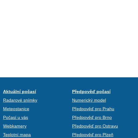
Aktuální počasí
Předpověď počasí
Radarové snímky
Numerický model
Meteostanice
Předpověď pro Prahu
Počasí u vás
Předpověď pro Brno
Webkamery
Předpověď pro Ostravu
Teplotní mapa
Předpověď pro Plzeň