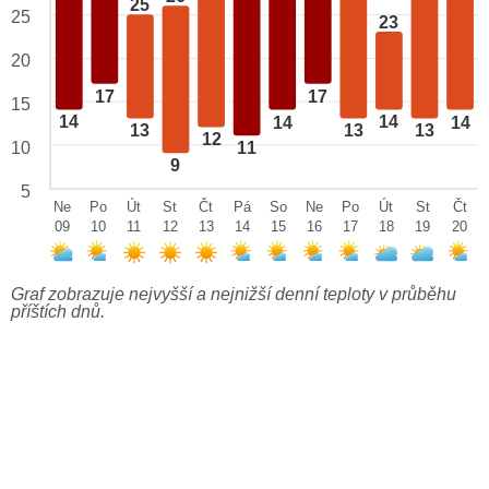
25
25
23
20
17
17
15
14
14
14
14
13
13
13
12
10
11
9
5
Ne
Po
Út
St
Čt
Pá
So
Ne
Po
Út
St
Čt
09
10
11
12
13
14
15
16
17
18
19
20
Graf zobrazuje nejvyšší a nejnižší denní teploty v průběhu
příštích dnů.