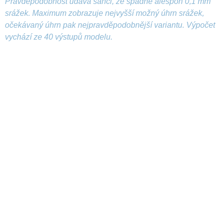
Pravděpodobnost udává šanci, že spadne alespoň 0,1 mm
srážek. Maximum zobrazuje nejvyšší možný úhrn srážek,
očekávaný úhrn pak nejpravděpodobnější variantu. Výpočet
vychází ze 40 výstupů modelu.