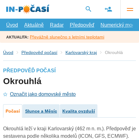
Přejít
na
hlavní
obsah
Úvod
Aktuálně
Radar
Předpověď
Numerický model
Převážně slunečno s letními teplotami
AKTUALITA:
Úvod
Předpověď počasí
Karlovarský kraj
Okrouhlá
PŘEDPOVĚĎ POČASÍ
Okrouhlá
Označit jako domovské město
Počasí
Slunce a Měsíc
Kvalita ovzduší
Okrouhlá leží v kraji Karlovarský (462 m n. m.). Předpověď je
sestavena podle několika modelů (ICON, GFS, ECMWF).