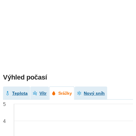
Výhled počasí
Teplota
Vítr
Srážky
Nový sníh
5
4