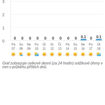
3
2
1
0.1
0.1
0
0
0
0
0
0
0
0
0
0
0
Pá
So
Ne
Po
Út
St
Čt
Pá
So
Ne
Po
Út
07
08
09
10
11
12
13
14
15
16
17
18
Graf zobrazuje celkové denní (za 24 hodin) srážkové úhrny v
mm v průběhu příštích dnů.