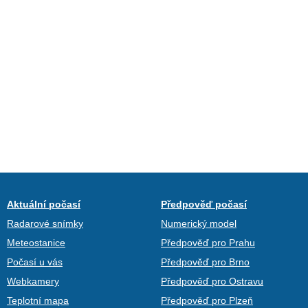
Aktuální počasí
Předpověď počasí
Radarové snímky
Numerický model
Meteostanice
Předpověď pro Prahu
Počasí u vás
Předpověď pro Brno
Webkamery
Předpověď pro Ostravu
Teplotní mapa
Předpověď pro Plzeň