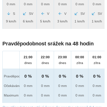
0 mm
0 mm
0 mm
0 mm
0 mm
0 mm
S
SV
V
V
SV
SV
9 km/h
6 km/h
5 km/h
3 km/h
1 km/h
1 km/h
Pravděpodobnost srážek na 48 hodin
21:00
22:00
23:00
00:00
01:00
dnes
dnes
dnes
zítra
zítra
0 %
0 %
0 %
0 %
0 %
Pravděpod.
Očekáváno
0 mm
0 mm
0 mm
0 mm
0 mm
Maximum
0 mm
0 mm
0 mm
0 mm
0 mm