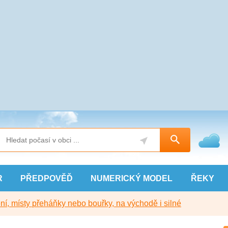
R
PŘEDPOVĚĎ
NUMERICKÝ
MODEL
ŘEKY
í, místy přeháňky nebo bouřky, na východě i silné