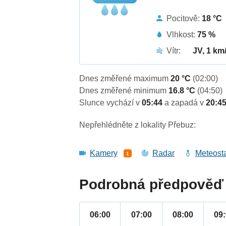
Pocitově:
18 °C
Vlhkost:
75 %
Vítr:
JV, 1 km
Dnes změřené maximum
20 °C
(02:00)
Dnes změřené minimum
16.8 °C
(04:50)
Slunce vychází v
05:44
a zapadá v
20:4
Nepřehlédněte z lokality Přebuz:
Kamery
Radar
Meteost
1
Podrobná předpověď 
06:00
07:00
08:00
09