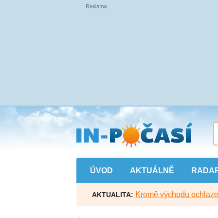
Přejít
na
hlavní
obsah
ÚVOD
AKTUÁLNĚ
RADA
Kromě východu ochlazen
AKTUALITA: