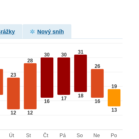
Srážky
Nový sníh
31
30
30
28
26
23
19
18
17
16
16
13
12
12
Út
St
Čt
Pá
So
Ne
Po