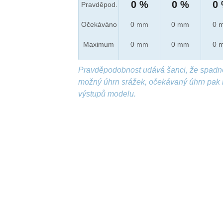
0 %
0 %
0
Pravděpod.
Očekáváno
0 mm
0 mm
0 
Maximum
0 mm
0 mm
0 
Pravděpodobnost udává šanci, že spadn
možný úhrn srážek, očekávaný úhrn pak 
výstupů modelu.