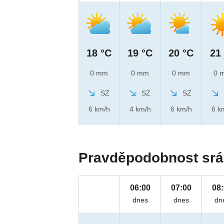
18 °C
19 °C
20 °C
21
0 mm
0 mm
0 mm
0 
SZ
SZ
SZ
6 km/h
4 km/h
6 km/h
6 k
Pravděpodobnost srá
06:00
07:00
08
dnes
dnes
dn