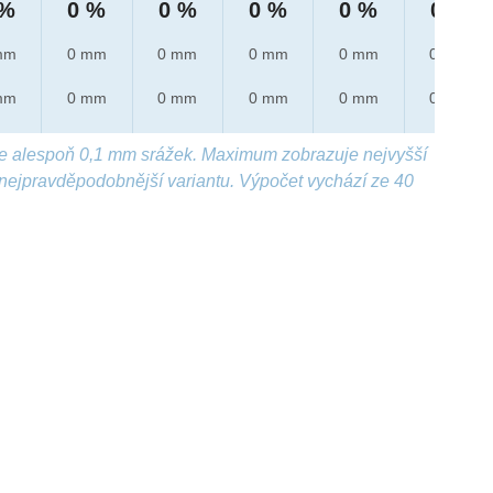
 %
0 %
0 %
0 %
0 %
0 %
mm
0 mm
0 mm
0 mm
0 mm
0 mm
mm
0 mm
0 mm
0 mm
0 mm
0 mm
e alespoň 0,1 mm srážek. Maximum zobrazuje nejvyšší
nejpravděpodobnější variantu. Výpočet vychází ze 40