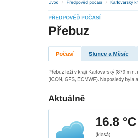
Úvod
Předpověď počasí
Karlovarský kr
PŘEDPOVĚĎ POČASÍ
Přebuz
Počasí
Slunce a Měsíc
Přebuz leží v kraji Karlovarský (879 m n
(ICON, GFS, ECMWF). Naposledy byla ak
Aktuálně
16.8 °C
(klesá)