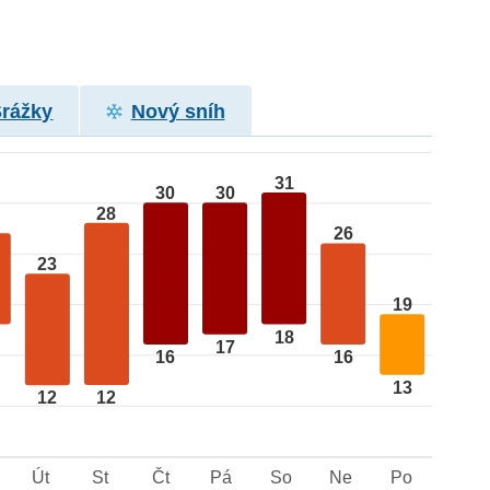
Srážky
Nový sníh
31
30
30
28
26
23
19
18
17
16
16
13
12
12
Út
St
Čt
Pá
So
Ne
Po