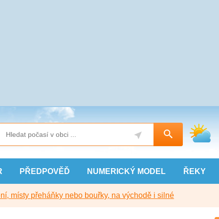
R
PŘEDPOVĚĎ
NUMERICKÝ
MODEL
ŘEKY
í, místy přeháňky nebo bouřky, na východě i silné