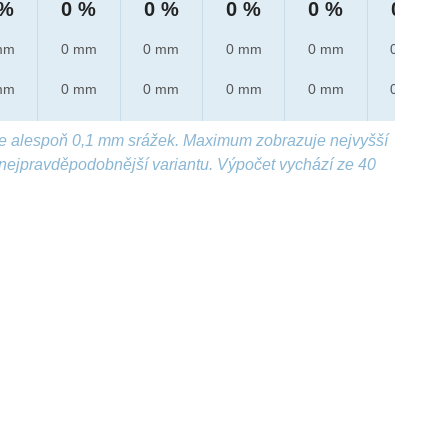
 %
0 %
0 %
0 %
0 %
0 %
mm
0 mm
0 mm
0 mm
0 mm
0 mm
mm
0 mm
0 mm
0 mm
0 mm
0 mm
e alespoň 0,1 mm srážek. Maximum zobrazuje nejvyšší
nejpravděpodobnější variantu. Výpočet vychází ze 40