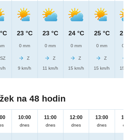
 °C
23 °C
23 °C
24 °C
25 °C
25 °C
mm
0 mm
0 mm
0 mm
0 mm
0 mm
SZ
Z
Z
Z
Z
Z
m/h
9 km/h
11 km/h
15 km/h
15 km/h
15 km/h
žek na 48 hodin
:00
10:00
11:00
12:00
13:00
14:00
es
dnes
dnes
dnes
dnes
dnes