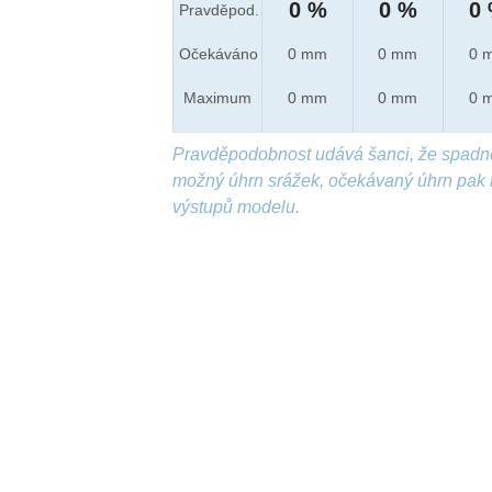
0 %
0 %
0
Pravděpod.
Očekáváno
0 mm
0 mm
0 
Maximum
0 mm
0 mm
0 
Pravděpodobnost udává šanci, že spadn
možný úhrn srážek, očekávaný úhrn pak 
výstupů modelu.