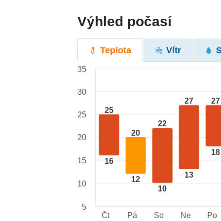
Výhled počasí
Teplota
Vítr
35
30
27
27
25
25
22
20
20
18
15
16
13
12
10
10
5
Čt
Pá
So
Ne
Po