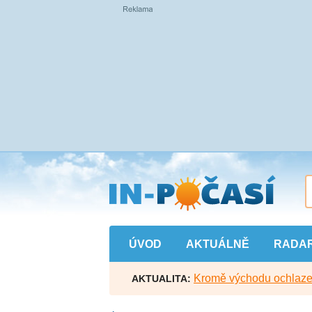
Přejít
na
hlavní
obsah
ÚVOD
AKTUÁLNĚ
RADA
Kromě východu ochlazen
AKTUALITA: