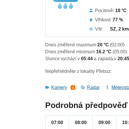
Pocitově:
18 °C
Vlhkost:
77 %
Vítr:
SZ, 2 km
Dnes změřené maximum
20 °C
(02:00)
Dnes změřené minimum
16.2 °C
(05:00)
Slunce vychází v
05:44
a zapadá v
20:4
Nepřehlédněte z lokality Přebuz:
Kamery
Radar
Meteost
1
Podrobná předpověď 
07:00
08:00
09:00
10