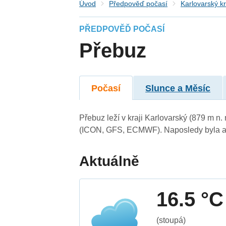
Úvod
Předpověď počasí
Karlovarský kr
PŘEDPOVĚĎ POČASÍ
Přebuz
Počasí
Slunce a Měsíc
Přebuz leží v kraji Karlovarský (879 m n
(ICON, GFS, ECMWF). Naposledy byla ak
Aktuálně
16.5 °C
(stoupá)