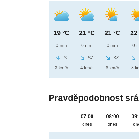
19 °C
21 °C
21 °C
22
0 mm
0 mm
0 mm
0 
S
SZ
SZ
3 km/h
4 km/h
6 km/h
8 k
Pravděpodobnost srá
07:00
08:00
09
dnes
dnes
dn