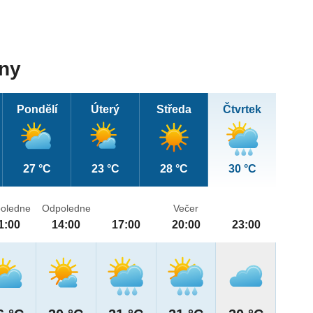
dny
Pondělí
Úterý
Středa
Čtvrtek
27 °C
23 °C
28 °C
30 °C
oledne
Odpoledne
Večer
1:00
14:00
17:00
20:00
23:00