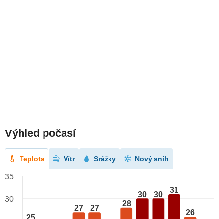
Výhled počasí
Teplota
Vítr
Srážky
Nový sníh
35
31
30
30
30
28
27
27
26
25