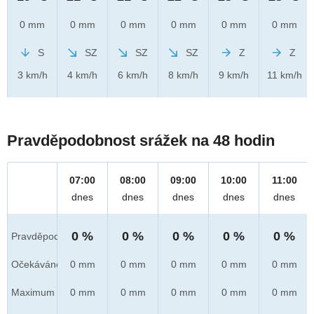
0 mm
0 mm
0 mm
0 mm
0 mm
0 mm
S
SZ
SZ
SZ
Z
Z
3 km/h
4 km/h
6 km/h
8 km/h
9 km/h
11 km/h
Pravděpodobnost srážek na 48 hodin
07:00
08:00
09:00
10:00
11:00
dnes
dnes
dnes
dnes
dnes
0 %
0 %
0 %
0 %
0 %
Pravděpod.
Očekáváno
0 mm
0 mm
0 mm
0 mm
0 mm
Maximum
0 mm
0 mm
0 mm
0 mm
0 mm