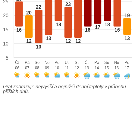
25
23
22
20
20
19
18
18
17
15
16
16
16
13
13
12
12
12
10
10
5
Čt
Pá
So
Ne
Po
Út
St
Čt
Pá
So
Ne
Po
06
07
08
09
10
11
12
13
14
15
16
17
Graf zobrazuje nejvyšší a nejnižší denní teploty v průběhu
příštích dnů.