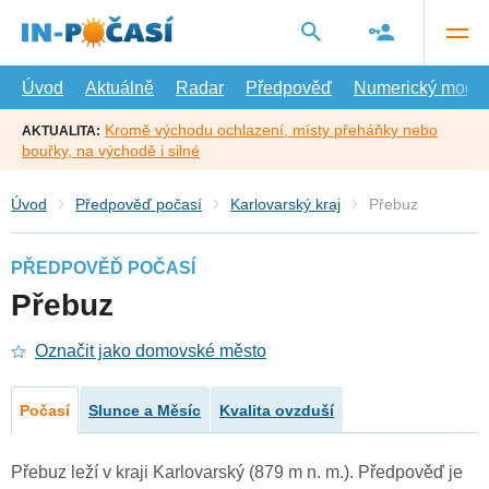
Přejít
na
hlavní
obsah
Úvod
Aktuálně
Radar
Předpověď
Numerický model
Kromě východu ochlazení, místy přeháňky nebo
AKTUALITA:
bouřky, na východě i silné
Úvod
Předpověď počasí
Karlovarský kraj
Přebuz
PŘEDPOVĚĎ POČASÍ
Přebuz
Označit jako domovské město
Počasí
Slunce a Měsíc
Kvalita ovzduší
Přebuz leží v kraji Karlovarský (879 m n. m.). Předpověď je