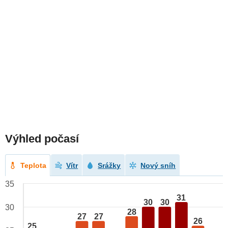
Výhled počasí
Teplota
Vítr
Srážky
Nový sníh
35
31
30
30
30
28
27
27
26
25