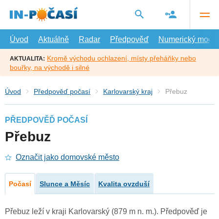
Přejít
na
hlavní
obsah
Úvod
Aktuálně
Radar
Předpověď
Numerický model
Kromě východu ochlazení, místy přeháňky nebo
AKTUALITA:
bouřky, na východě i silné
Úvod
Předpověď počasí
Karlovarský kraj
Přebuz
PŘEDPOVĚĎ POČASÍ
Přebuz
Označit jako domovské město
Počasí
Slunce a Měsíc
Kvalita ovzduší
Přebuz leží v kraji Karlovarský (879 m n. m.). Předpověď je