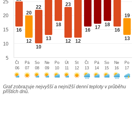
25
23
22
20
20
19
18
18
17
15
16
16
16
13
13
12
12
12
10
10
5
Čt
Pá
So
Ne
Po
Út
St
Čt
Pá
So
Ne
Po
06
07
08
09
10
11
12
13
14
15
16
17
Graf zobrazuje nejvyšší a nejnižší denní teploty v průběhu
příštích dnů.