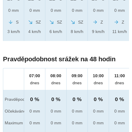
0 mm
0 mm
0 mm
0 mm
0 mm
0 mm
S
SZ
SZ
SZ
Z
Z
3 km/h
4 km/h
6 km/h
8 km/h
9 km/h
11 km/h
Pravděpodobnost srážek na 48 hodin
07:00
08:00
09:00
10:00
11:00
dnes
dnes
dnes
dnes
dnes
0 %
0 %
0 %
0 %
0 %
Pravděpod.
Očekáváno
0 mm
0 mm
0 mm
0 mm
0 mm
Maximum
0 mm
0 mm
0 mm
0 mm
0 mm