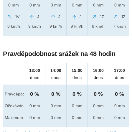
0 mm
0 mm
0 mm
0 mm
0 mm
0 mm
JV
J
J
J
JZ
JZ
8 km/h
9 km/h
9 km/h
9 km/h
8 km/h
7 km/h
Pravděpodobnost srážek na 48 hodin
13:00
14:00
15:00
16:00
17:00
dnes
dnes
dnes
dnes
dnes
0 %
0 %
0 %
0 %
0 %
Pravděpod.
Očekáváno
0 mm
0 mm
0 mm
0 mm
0 mm
Maximum
0 mm
0 mm
0 mm
0 mm
0 mm