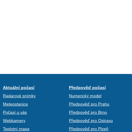
Aktuální počasí
Předpověď počasí
Radarové snímky
Numerický model
Meteostanice
Předpověď pro Prahu
Počasí u vás
Předpověď pro Brno
Webkamery
Předpověď pro Ostravu
Teplotní mapa
Předpověď pro Plzeň