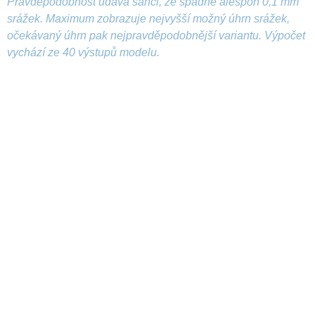
Pravděpodobnost udává šanci, že spadne alespoň 0,1 mm
srážek. Maximum zobrazuje nejvyšší možný úhrn srážek,
očekávaný úhrn pak nejpravděpodobnější variantu. Výpočet
vychází ze 40 výstupů modelu.