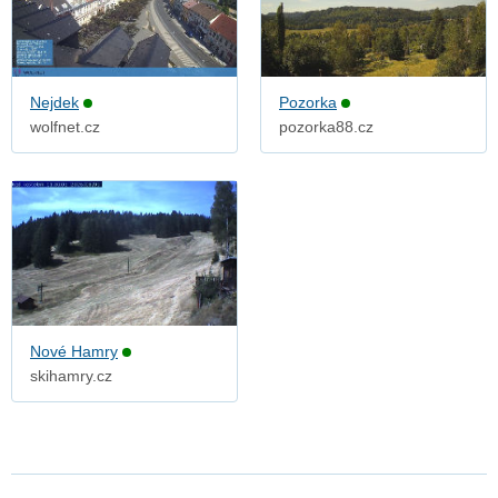
Nejdek
Pozorka
wolfnet.cz
pozorka88.cz
Nové Hamry
skihamry.cz