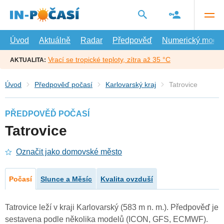
Přejít
na
hlavní
obsah
Úvod
Aktuálně
Radar
Předpověď
Numerický model
Vrací se tropické teploty, zítra až 35 °C
AKTUALITA:
Úvod
Předpověď počasí
Karlovarský kraj
Tatrovice
PŘEDPOVĚĎ POČASÍ
Tatrovice
Označit jako domovské město
Počasí
Slunce a Měsíc
Kvalita ovzduší
Tatrovice leží v kraji Karlovarský (583 m n. m.). Předpověď je
sestavena podle několika modelů (ICON, GFS, ECMWF).