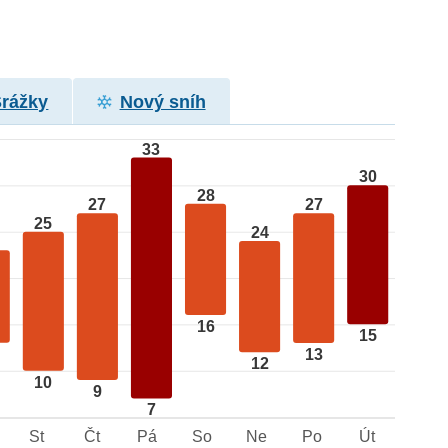
Srážky
Nový sníh
33
30
28
27
27
25
24
16
15
13
12
10
9
7
St
Čt
Pá
So
Ne
Po
Út