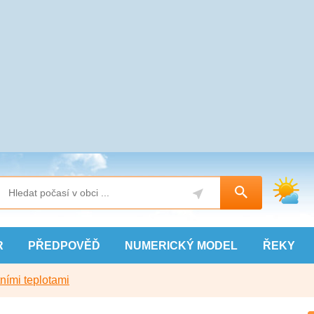
R
PŘEDPOVĚĎ
NUMERICKÝ
MODEL
ŘEKY
ními teplotami