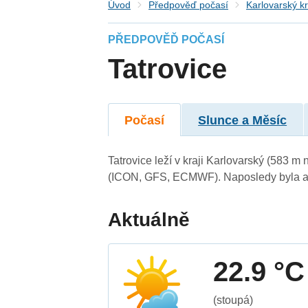
Úvod
Předpověď počasí
Karlovarský kr
PŘEDPOVĚĎ POČASÍ
Tatrovice
Počasí
Slunce a Měsíc
Tatrovice leží v kraji Karlovarský (583 
(ICON, GFS, ECMWF). Naposledy byla ak
Aktuálně
22.9 °C
(stoupá)