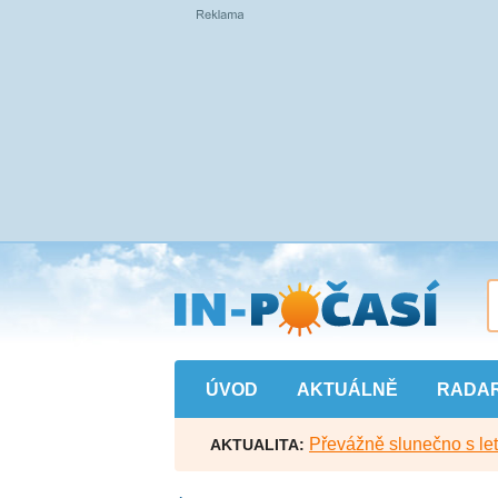
Přejít
na
hlavní
obsah
ÚVOD
AKTUÁLNĚ
RADA
Převážně slunečno s let
AKTUALITA: