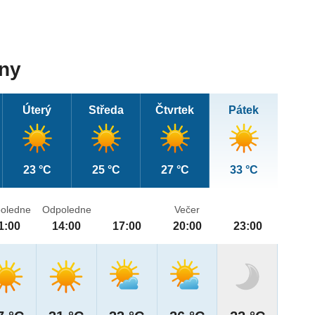
dny
Úterý
Středa
Čtvrtek
Pátek
23 °C
25 °C
27 °C
33 °C
oledne
Odpoledne
Večer
1:00
14:00
17:00
20:00
23:00