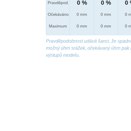
0 %
0 %
0
Pravděpod.
Očekáváno
0 mm
0 mm
0 
Maximum
0 mm
0 mm
0 
Pravděpodobnost udává šanci, že spadn
možný úhrn srážek, očekávaný úhrn pak 
výstupů modelu.