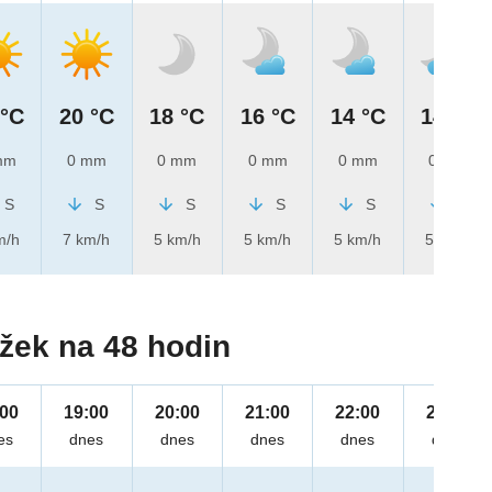
 °C
20 °C
18 °C
16 °C
14 °C
14 °C
mm
0 mm
0 mm
0 mm
0 mm
0 mm
S
S
S
S
S
S
m/h
7 km/h
5 km/h
5 km/h
5 km/h
5 km/h
žek na 48 hodin
:00
19:00
20:00
21:00
22:00
23:00
es
dnes
dnes
dnes
dnes
dnes