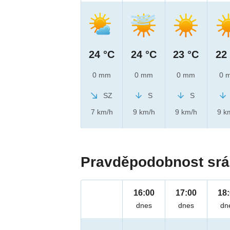
24 °C
24 °C
23 °C
22
0 mm
0 mm
0 mm
0 
SZ
S
S
7 km/h
9 km/h
9 km/h
9 k
Pravděpodobnost srá
16:00
17:00
18
dnes
dnes
dn