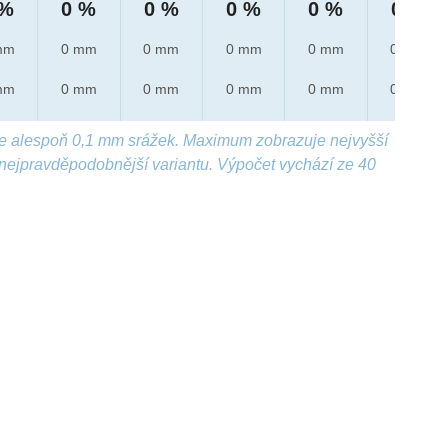
 %
0 %
0 %
0 %
0 %
0 %
mm
0 mm
0 mm
0 mm
0 mm
0 mm
mm
0 mm
0 mm
0 mm
0 mm
0 mm
e alespoň 0,1 mm srážek. Maximum zobrazuje nejvyšší
nejpravděpodobnější variantu. Výpočet vychází ze 40