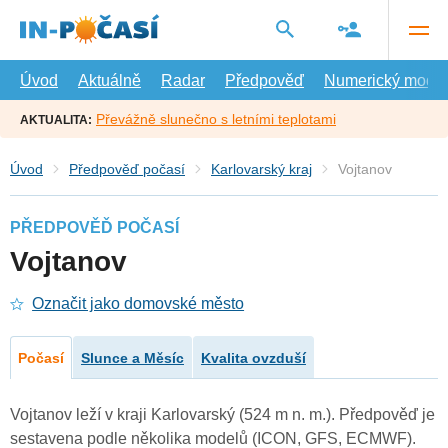
Přejít
na
hlavní
obsah
Úvod
Aktuálně
Radar
Předpověď
Numerický model
Převážně slunečno s letními teplotami
AKTUALITA:
Úvod
Předpověď počasí
Karlovarský kraj
Vojtanov
PŘEDPOVĚĎ POČASÍ
Vojtanov
Označit jako domovské město
Počasí
Slunce a Měsíc
Kvalita ovzduší
Vojtanov leží v kraji Karlovarský (524 m n. m.). Předpověď je
sestavena podle několika modelů (ICON, GFS, ECMWF).