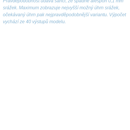
Pravděpodobnost udává šanci, že spadne alespoň 0,1 mm
srážek. Maximum zobrazuje nejvyšší možný úhrn srážek,
očekávaný úhrn pak nejpravděpodobnější variantu. Výpočet
vychází ze 40 výstupů modelu.