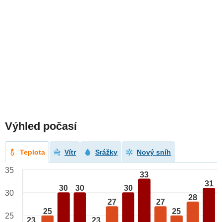
Výhled počasí
Teplota
Vítr
Srážky
Nový sníh
35
33
31
30
30
30
30
28
27
27
25
25
25
23
23