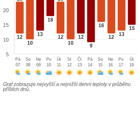
20
18
15
16
15
13
13
12
12
12
12
10
10
10
9
5
Pá
So
Ne
Po
Út
St
Čt
Pá
So
Ne
Po
Út
07
08
09
10
11
12
13
14
15
16
17
18
Graf zobrazuje nejvyšší a nejnižší denní teploty v průběhu
příštích dnů.