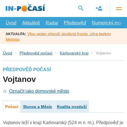
Přejít
na
hlavní
obsah
Úvod
Aktuálně
Radar
Předpověď
Numerický model
Vlnu veder přeruší studená fronta, zítra teploty
AKTUALITA:
klesnou
Úvod
Předpověď počasí
Karlovarský kraj
Vojtanov
PŘEDPOVĚĎ POČASÍ
Vojtanov
Označit jako domovské město
Počasí
Slunce a Měsíc
Kvalita ovzduší
Vojtanov leží v kraji Karlovarský (524 m n. m.). Předpověď je