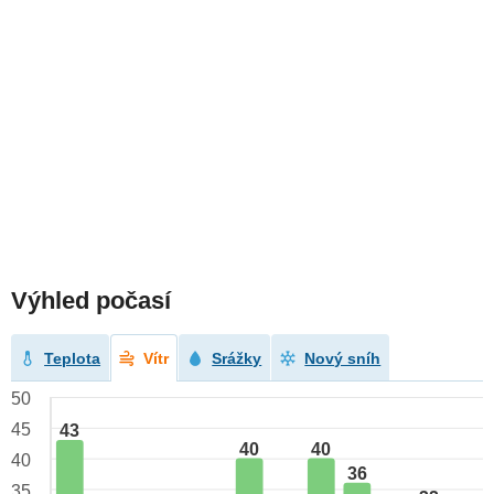
Výhled počasí
Teplota
Vítr
Srážky
Nový sníh
50
45
43
40
40
40
36
35