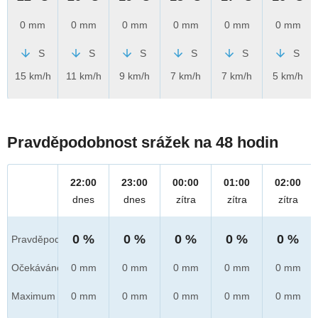
0 mm
0 mm
0 mm
0 mm
0 mm
0 mm
S
S
S
S
S
S
15 km/h
11 km/h
9 km/h
7 km/h
7 km/h
5 km/h
Pravděpodobnost srážek na 48 hodin
22:00
23:00
00:00
01:00
02:00
dnes
dnes
zítra
zítra
zítra
0 %
0 %
0 %
0 %
0 %
Pravděpod.
Očekáváno
0 mm
0 mm
0 mm
0 mm
0 mm
Maximum
0 mm
0 mm
0 mm
0 mm
0 mm