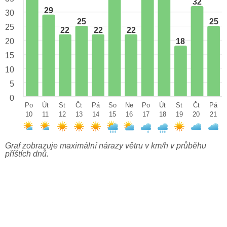
32
29
30
25
25
25
22
22
22
18
20
15
10
5
0
Po
Út
St
Čt
Pá
So
Ne
Po
Út
St
Čt
Pá
10
11
12
13
14
15
16
17
18
19
20
21
Graf zobrazuje maximální nárazy větru v km/h v průběhu
příštích dnů.