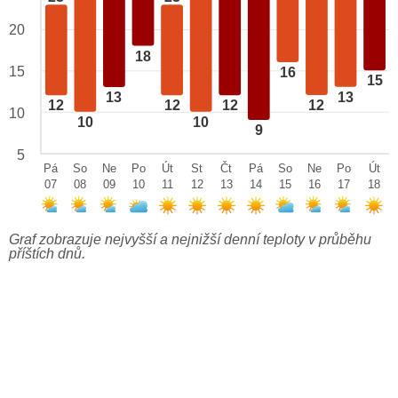
20
18
15
16
15
13
13
12
12
12
12
10
10
10
9
5
Pá
So
Ne
Po
Út
St
Čt
Pá
So
Ne
Po
Út
07
08
09
10
11
12
13
14
15
16
17
18
Graf zobrazuje nejvyšší a nejnižší denní teploty v průběhu
příštích dnů.