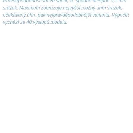
Pravděpodobnost udává šanci, že spadne alespoň 0,1 mm
srážek. Maximum zobrazuje nejvyšší možný úhrn srážek,
očekávaný úhrn pak nejpravděpodobnější variantu. Výpočet
vychází ze 40 výstupů modelu.