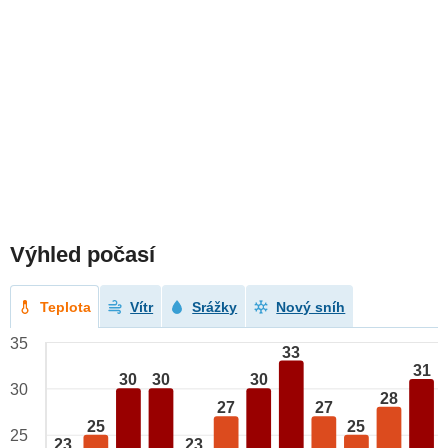
Výhled počasí
Teplota
Vítr
Srážky
Nový sníh
35
33
31
30
30
30
30
28
27
27
25
25
25
23
23