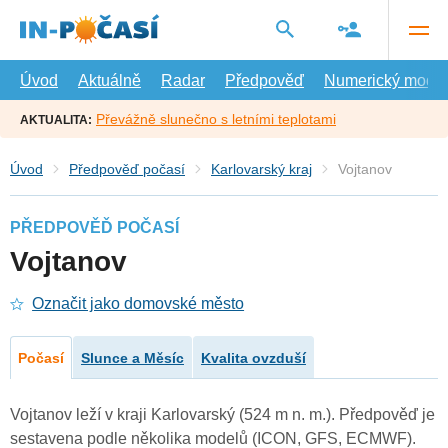
Přejít
na
hlavní
obsah
Úvod
Aktuálně
Radar
Předpověď
Numerický model
Převážně slunečno s letními teplotami
AKTUALITA:
Úvod
Předpověď počasí
Karlovarský kraj
Vojtanov
PŘEDPOVĚĎ POČASÍ
Vojtanov
Označit jako domovské město
Počasí
Slunce a Měsíc
Kvalita ovzduší
Vojtanov leží v kraji Karlovarský (524 m n. m.). Předpověď je
sestavena podle několika modelů (ICON, GFS, ECMWF).