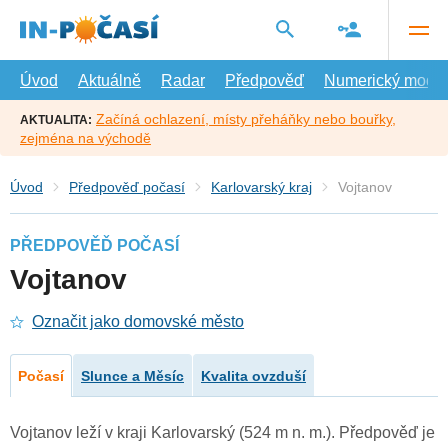
Přejít
na
hlavní
obsah
Úvod
Aktuálně
Radar
Předpověď
Numerický model
Začíná ochlazení, místy přeháňky nebo bouřky,
AKTUALITA:
zejména na východě
Úvod
Předpověď počasí
Karlovarský kraj
Vojtanov
PŘEDPOVĚĎ POČASÍ
Vojtanov
Označit jako domovské město
Počasí
Slunce a Měsíc
Kvalita ovzduší
Vojtanov leží v kraji Karlovarský (524 m n. m.). Předpověď je