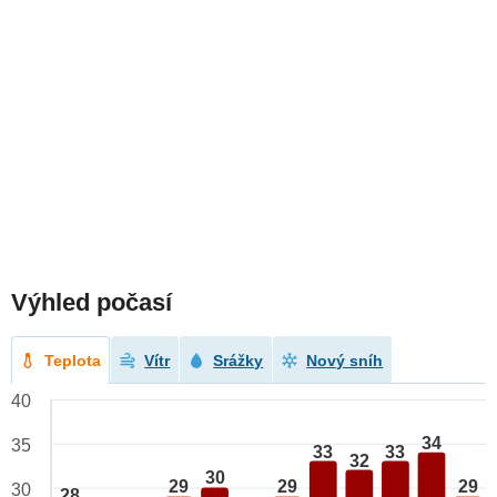
Výhled počasí
Teplota
Vítr
Srážky
Nový sníh
40
34
35
33
33
32
30
29
29
29
30
28