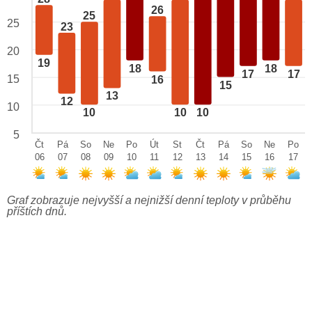
26
25
25
23
20
19
18
18
17
17
15
16
15
13
12
10
10
10
10
5
Čt
Pá
So
Ne
Po
Út
St
Čt
Pá
So
Ne
Po
06
07
08
09
10
11
12
13
14
15
16
17
Graf zobrazuje nejvyšší a nejnižší denní teploty v průběhu
příštích dnů.