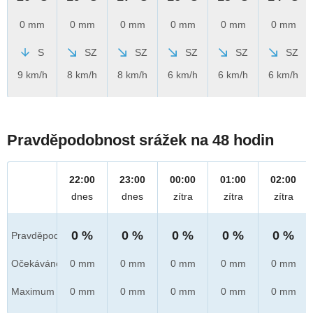
0 mm
0 mm
0 mm
0 mm
0 mm
0 mm
S
SZ
SZ
SZ
SZ
SZ
9 km/h
8 km/h
8 km/h
6 km/h
6 km/h
6 km/h
Pravděpodobnost srážek na 48 hodin
22:00
23:00
00:00
01:00
02:00
dnes
dnes
zítra
zítra
zítra
0 %
0 %
0 %
0 %
0 %
Pravděpod.
Očekáváno
0 mm
0 mm
0 mm
0 mm
0 mm
Maximum
0 mm
0 mm
0 mm
0 mm
0 mm