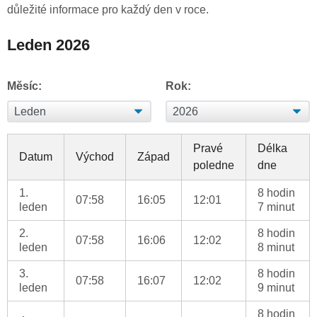
důležité informace pro každý den v roce.
Leden 2026
Měsíc:
Rok:
Pravé
Délka
Datum
Východ
Západ
poledne
dne
1.
8 hodin
07:58
16:05
12:01
leden
7 minut
2.
8 hodin
07:58
16:06
12:02
leden
8 minut
3.
8 hodin
07:58
16:07
12:02
leden
9 minut
8 hodin