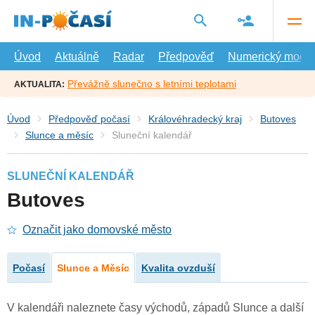
Přejít
na
hlavní
obsah
Úvod
Aktuálně
Radar
Předpověď
Numerický model
Převážně slunečno s letními teplotami
AKTUALITA:
Úvod
Předpověď počasí
Královéhradecký kraj
Butoves
Slunce a měsíc
Sluneční kalendář
SLUNEČNÍ KALENDÁŘ
Butoves
Označit jako domovské město
Počasí
Slunce a Měsíc
Kvalita ovzduší
V kalendáři naleznete časy východů, západů Slunce a další