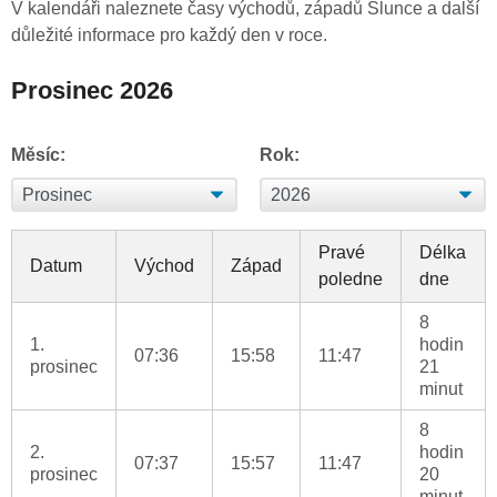
V kalendáři naleznete časy východů, západů Slunce a další
důležité informace pro každý den v roce.
Prosinec 2026
Měsíc:
Rok:
Pravé
Délka
Datum
Východ
Západ
poledne
dne
8
1.
hodin
07:36
15:58
11:47
prosinec
21
minut
8
2.
hodin
07:37
15:57
11:47
prosinec
20
minut