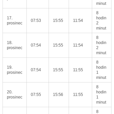
minut
8
17.
hodin
07:53
15:55
11:54
prosinec
2
minut
8
18.
hodin
07:54
15:55
11:54
prosinec
2
minut
8
19.
hodin
07:54
15:55
11:55
prosinec
1
minut
8
20.
hodin
07:55
15:56
11:55
prosinec
1
minut
8