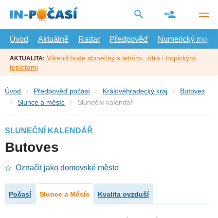
Přejít
na
hlavní
obsah
Úvod
Aktuálně
Radar
Předpověď
Numerický model
Víkend bude slunečný s letními, zítra i tropickými
AKTUALITA:
teplotami
Úvod
Předpověď počasí
Královéhradecký kraj
Butoves
Slunce a měsíc
Sluneční kalendář
SLUNEČNÍ KALENDÁŘ
Butoves
Označit jako domovské město
Počasí
Slunce a Měsíc
Kvalita ovzduší