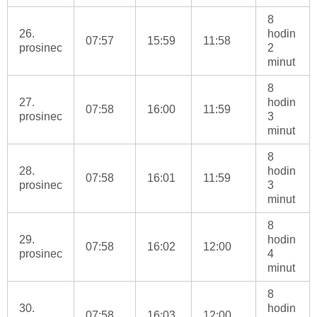
8
26.
hodin
07:57
15:59
11:58
prosinec
2
minut
8
27.
hodin
07:58
16:00
11:59
prosinec
3
minut
8
28.
hodin
07:58
16:01
11:59
prosinec
3
minut
8
29.
hodin
07:58
16:02
12:00
prosinec
4
minut
8
30.
hodin
07:58
16:03
12:00