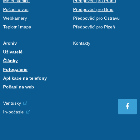
Meteostanice
Předpověď pro Prahu
Počasí u vás
Předpověď pro Brno
Webkamery
Předpověď pro Ostravu
Teplotní mapa
Předpověď pro Plzeň
Archiv
Kontakty
Uživatelé
Články
Fotogalerie
Aplikace na telefony
Počasí na web
Ventusky
In-počasie