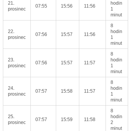
21.
hodin
07:55
15:56
11:56
prosinec
1
minut
8
22.
hodin
07:56
15:57
11:56
prosinec
1
minut
8
23.
hodin
07:56
15:57
11:57
prosinec
1
minut
8
24.
hodin
07:57
15:58
11:57
prosinec
1
minut
8
25.
hodin
07:57
15:59
11:58
prosinec
2
minut