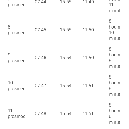
07:44
15:55
11:49
prosinec
11
minut
8
8.
hodin
07:45
15:55
11:50
prosinec
10
minut
8
9.
hodin
07:46
15:54
11:50
prosinec
9
minut
8
10.
hodin
07:47
15:54
11:51
prosinec
8
minut
8
11.
hodin
07:48
15:54
11:51
prosinec
6
minut