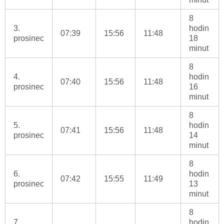
8
3.
hodin
07:39
15:56
11:48
prosinec
18
minut
8
4.
hodin
07:40
15:56
11:48
prosinec
16
minut
8
5.
hodin
07:41
15:56
11:48
prosinec
14
minut
8
6.
hodin
07:42
15:55
11:49
prosinec
13
minut
8
7.
hodin