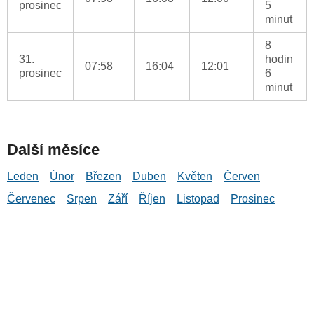
prosinec
5
minut
8
31.
hodin
07:58
16:04
12:01
prosinec
6
minut
Další měsíce
Leden
Únor
Březen
Duben
Květen
Červen
Červenec
Srpen
Září
Říjen
Listopad
Prosinec