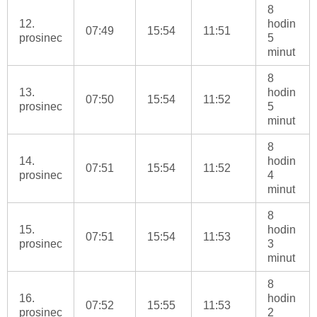
8
12.
hodin
07:49
15:54
11:51
prosinec
5
minut
8
13.
hodin
07:50
15:54
11:52
prosinec
5
minut
8
14.
hodin
07:51
15:54
11:52
prosinec
4
minut
8
15.
hodin
07:51
15:54
11:53
prosinec
3
minut
8
16.
hodin
07:52
15:55
11:53
prosinec
2